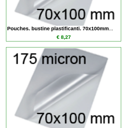
Pouches. bustine plastificanti. 70x100mm
...
€ 8,27