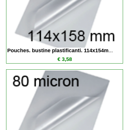
Pouches. bustine plastificanti. 114x154m
...
€ 3,58