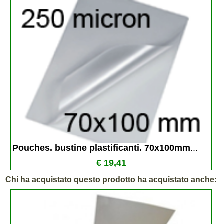
Pouches. bustine plastificanti. 70x100mm
...
€ 19,41
Chi ha acquistato questo prodotto ha acquistato anche: