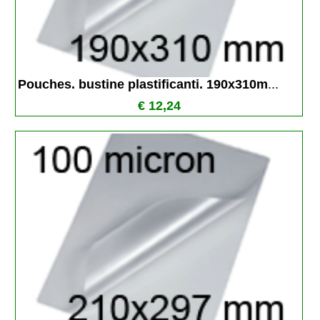
Pouches. bustine plastificanti. 190x310m
...
€ 12,24