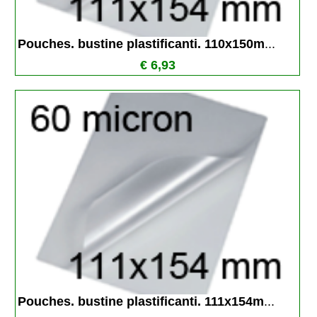
Pouches. bustine plastificanti. 110x150m
...
€ 6,93
Pouches. bustine plastificanti. 111x154m
...