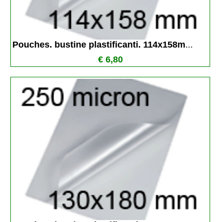
Pouches. bustine plastificanti. 114x158m
...
€ 6,80