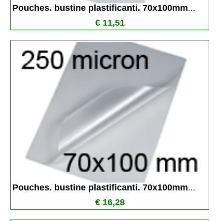
Pouches. bustine plastificanti. 70x100mm
...
€ 11,51
Pouches. bustine plastificanti. 70x100mm
...
€ 16,28