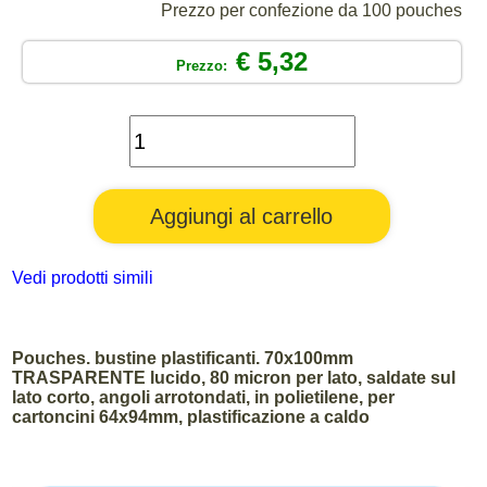
Prezzo per confezione da 100 pouches
€ 5,32
Prezzo:
Vedi prodotti simili
Pouches. bustine plastificanti. 70x100mm
TRASPARENTE lucido, 80 micron per lato, saldate sul
lato corto, angoli arrotondati, in polietilene, per
cartoncini 64x94mm, plastificazione a caldo