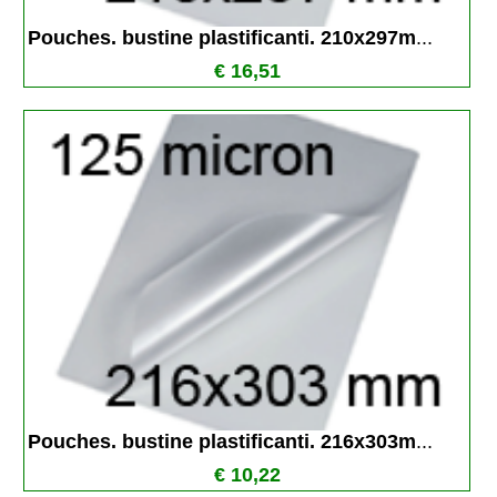
Pouches. bustine plastificanti. 210x297m
...
€ 16,51
Pouches. bustine plastificanti. 216x303m
...
€ 10,22