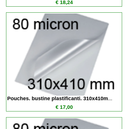
€ 18,24
Pouches. bustine plastificanti. 310x410m
...
€ 17,00