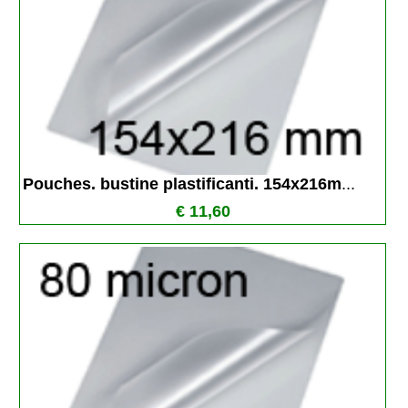
Pouches. bustine plastificanti. 154x216m
...
€ 11,60