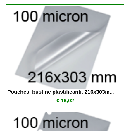
Pouches. bustine plastificanti. 216x303m
...
€ 16,02