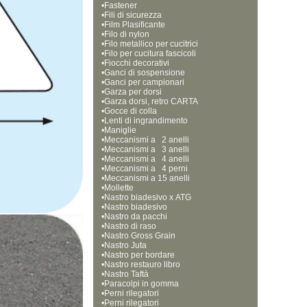
•
Fastener
•
Fili di sicurezza
•
Film Plasificante
•
Filo di nylon
•
Filo metallico per cucitrici
•
Filo per cucitura fascicoli
•
Fiocchi decorativi
•
Ganci di sospensione
•
Ganci per campionari
•
Garza per dorsi
•
Garza dorsi, retro CARTA
•
Gocce di colla
•
Lenti di ingrandimento
•
Maniglie
•
Meccanismi a   2 anelli
•
Meccanismi a   3 anelli
•
Meccanismi a   4 anelli
•
Meccanismi a   4 perni
•
Meccanismi a 15 anelli  
•
Mollette
•
Nastro biadesivo x ATG
•
Nastro biadesivo
•
Nastro da pacchi
•
Nastro di raso
•
Nastro Gross Grain
•
Nastro Juta
•
Nastro per bordare
•
Nastro restauro libro
•
Nastro Taftà
•
Paracolpi in gomma
•
Perni rilegatori
•
Perni rilegatori