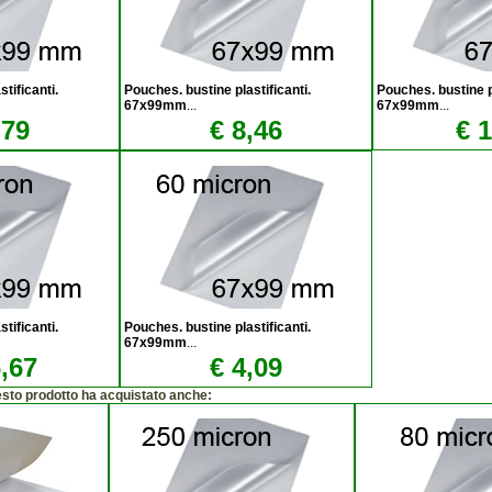
tificanti.
Pouches. bustine plastificanti.
Pouches. bustine pl
67x99mm
...
67x99mm
...
,79
€ 8,46
€ 
tificanti.
Pouches. bustine plastificanti.
67x99mm
...
,67
€ 4,09
esto prodotto ha acquistato anche: