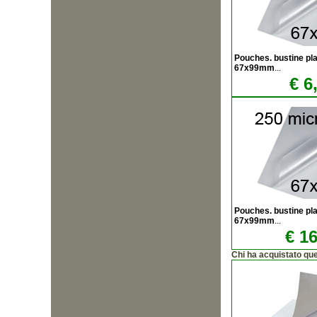
Pouches. bustine plas
67x99mm
...
€ 6
Pouches. bustine plas
67x99mm
...
€ 16
Chi ha acquistato qu