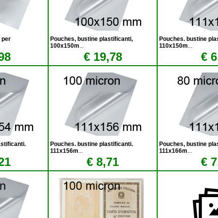
 per
Pouches, bustine plastificanti,
Pouches. bustine plast
100x150m
...
110x150m
...
98
€ 19,78
€ 6
tificanti.
Pouches. bustine plastificanti.
Pouches, bustine plast
111x156m
...
111x166m
...
21
€ 8,71
€ 7