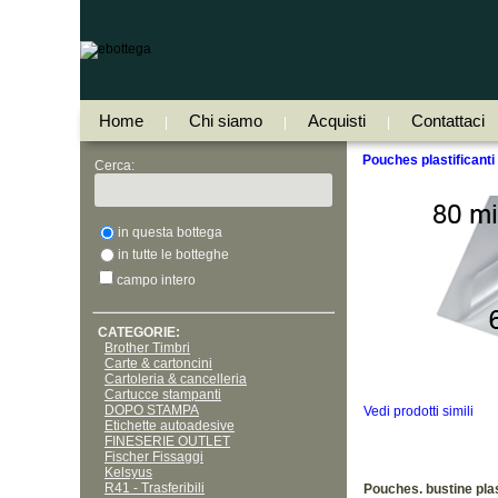
Home
Chi siamo
Acquisti
Contattaci
|
|
|
Pouches plastificanti
Cerca:
in questa bottega
in tutte le botteghe
campo intero
CATEGORIE:
Brother Timbri
Carte & cartoncini
Cartoleria & cancelleria
Cartucce stampanti
DOPO STAMPA
Vedi prodotti simili
Etichette autoadesive
FINESERIE OUTLET
Fischer Fissaggi
Kelsyus
R41 - Trasferibili
Pouches. bustine pla