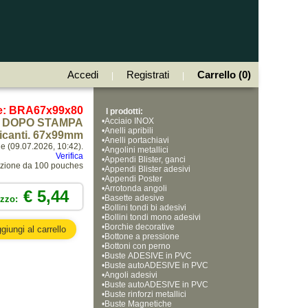
Accedi
Registrati
Carrello (0)
|
|
e: BRA67x99x80
I prodotti:
•
Acciaio INOX
DOPO STAMPA
•
Anelli apribili
ficanti. 67x99mm
•
Anelli portachiavi
ne (09.07.2026, 10:42).
•
Angolini metallici
Verifica
•
Appendi Blister, ganci
ezione da 100 pouches
•
Appendi Blister adesivi
•
Appendi Poster
•
Arrotonda angoli
€ 5,44
•
Basette adesive
ezzo:
•
Bollini tondi bi adesivi
•
Bollini tondi mono adesivi
•
Borchie decorative
•
Bottone a pressione
•
Bottoni con perno
•
Buste ADESIVE in PVC
•
Buste autoADESIVE in PVC
•
Angoli adesivi
•
Buste autoADESIVE in PVC
•
Buste rinforzi metallici
•
Buste Magnetiche