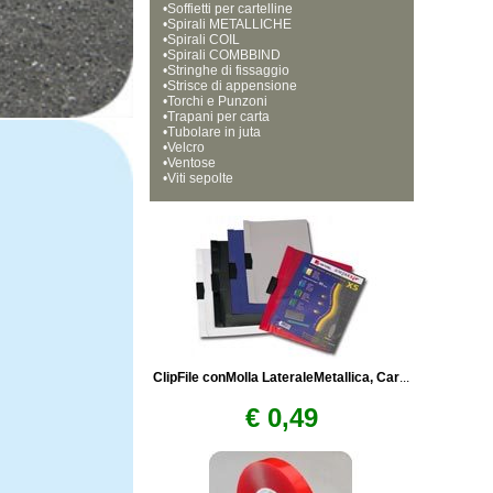
•
Soffietti per cartelline
•
Spirali METALLICHE
•
Spirali COIL
•
Spirali COMBBIND
•
Stringhe di fissaggio
•
Strisce di appensione
•
Torchi e Punzoni
•
Trapani per carta
•
Tubolare in juta
•
Velcro
•
Ventose
•
Viti sepolte
ClipFile conMolla LateraleMetallica, Car
...
€ 0,49