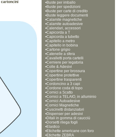
 cartoncini
•
Buste per imballo
•
Buste per spedizioni
•
Buste per carte di credito
•
Buste leggere documenti
•
Calamite magnetiche
•
Calamite autoadesive
•
Calendari, accessori
•
Capicorda a T
•
Capicorda a tubetto
•
Capitello a metro
•
Capitello in bobina
•
Cartone grigio
•
Catenelle a sfera
•
Cavalletti porta cartelli
•
Cerniere per legatoria
•
Colle & Adesivi
•
Copertine per brossura
•
Copertine protettive
•
Copertine trasparenti
•
Cordoncino a 3 capi
•
Cordone coda di topo
•
Cornici a Scatto
•
Cornici a TELAIO, in alluminio
•
Cornici Autoadesive
•
Cornici Magnetiche 
•
Cuscinetti distanziatori
•
Dispenser per adesivi
•
Ditali in gomma di caucciù
•
Dorsetti rilega fogli
•
Elastico
•
Etichette americane con foro
•
Etichette ZEBRA