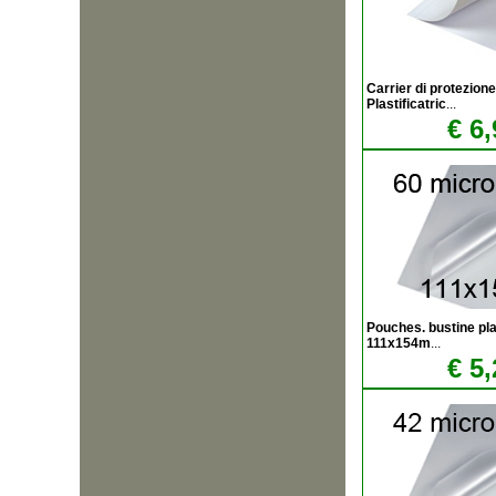
Carrier di protezione
Plastificatric
...
€ 6,
Pouches. bustine plas
111x154m
...
€ 5,