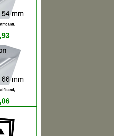
ificanti.
,93
ificanti,
,06