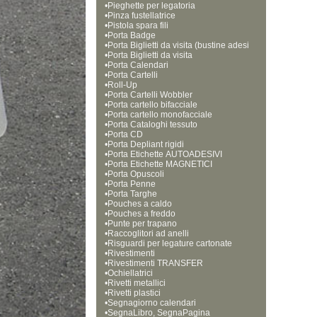
•
Pieghette per legatoria
•
Pinza fustellatrice
•
Pistola spara fili 
•
Porta Badge
•
Porta Biglietti da visita (bustine adesi
•
ve)
Porta Biglietti da visita
•
Porta Calendari
•
Porta Cartelli
•
Roll-Up
•
Porta Cartelli Wobbler
•
Porta cartello bifacciale
•
Porta cartello monofacciale
•
Porta Cataloghi tessuto
•
Porta CD
•
Porta Depliant rigidi
•
Porta Etichette AUTOADESIVI
•
Porta Etichette MAGNETICI
•
Porta Opuscoli
•
Porta Penne
•
Porta Targhe
•
Pouches a caldo
•
Pouches a freddo
•
Punte per trapano
•
Raccoglitori ad anelli
•
Risguardi per legature cartonate
•
Rivestimenti
•
Rivestimenti TRANSFER
•
Ochiellatrici
•
Rivetti metallici
•
Rivetti plastici
•
Segnagiorno calendari
•
SegnaLibro, SegnaPagina