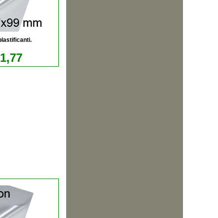
astificanti.
11,77