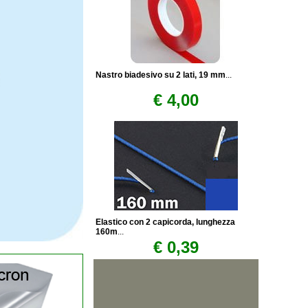
Nastro biadesivo su 2 lati, 19 mm
...
€ 4,00
Elastico con 2 capicorda, lunghezza
160m
...
€ 0,39