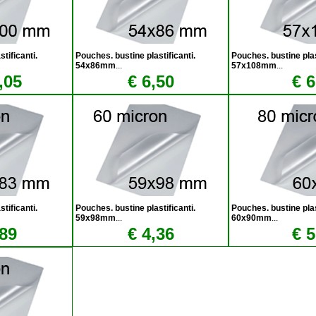
tificanti.
Pouches. bustine plastificanti.
Pouches. bustine plas
54x86mm
...
57x108mm
...
,05
€ 6,50
€ 6
tificanti.
Pouches. bustine plastificanti.
Pouches. bustine plas
59x98mm
...
60x90mm
...
,89
€ 4,36
€ 5