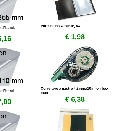
Portalistino 40buste, A4
...
tificanti.
€ 1,98
5,16
Correttore a nastro 4,2mmx10m tombow
tificanti.
mon
...
€ 6,38
7,00