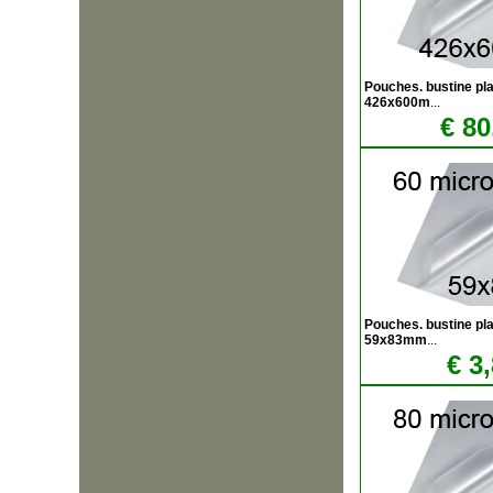
Pouches. bustine plas
426x600m
...
€ 80
Pouches. bustine plas
59x83mm
...
€ 3