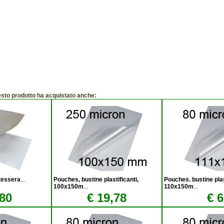
esto prodotto ha acquistato anche:
 tessera
...
Pouches, bustine plastificanti,
Pouches. bustine plas
100x150m
...
110x150m
...
,80
€ 19,78
€ 6