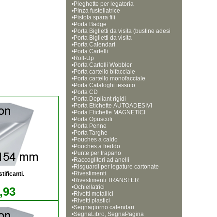
•
Pieghette per legatoria
•
Pinza fustellatrice
•
Pistola spara fili 
•
Porta Badge
•
Porta Biglietti da visita (bustine adesi
•
ve)
Porta Biglietti da visita
•
Porta Calendari
•
Porta Cartelli
•
Roll-Up
•
Porta Cartelli Wobbler
•
Porta cartello bifacciale
•
Porta cartello monofacciale
•
Porta Cataloghi tessuto
•
Porta CD
•
Porta Depliant rigidi
•
Porta Etichette AUTOADESIVI
•
Porta Etichette MAGNETICI
•
Porta Opuscoli
•
Porta Penne
•
Porta Targhe
•
Pouches a caldo
•
Pouches a freddo
•
Punte per trapano
•
Raccoglitori ad anelli
•
Risguardi per legature cartonate
•
Rivestimenti
tificanti.
•
Rivestimenti TRANSFER
•
Ochiellatrici
,93
•
Rivetti metallici
•
Rivetti plastici
•
Segnagiorno calendari
•
SegnaLibro, SegnaPagina