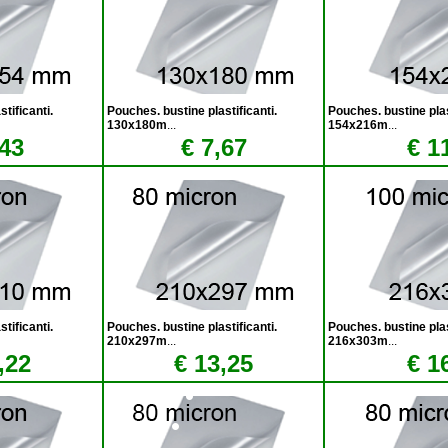
tificanti.
Pouches. bustine plastificanti.
Pouches. bustine plas
130x180m
...
154x216m
...
,43
€ 7,67
€ 1
tificanti.
Pouches. bustine plastificanti.
Pouches. bustine plas
210x297m
...
216x303m
...
,22
€ 13,25
€ 1