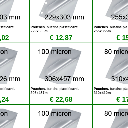
tificanti.
Pouches. bustine plastificanti.
Pouches. bustine plas
229x303m
...
255x355m
...
,02
€ 12,87
€ 1
tificanti.
Pouches. bustine plastificanti.
Pouches. bustine plas
306x457m
...
310x410m
...
,24
€ 22,68
€ 1