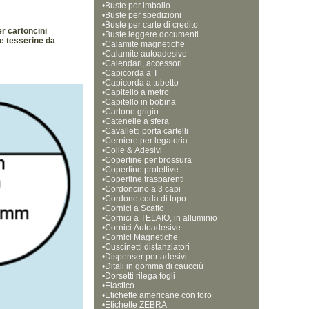
•
Buste per imballo
•
Buste per spedizioni
•
Buste per carte di credito
er cartoncini
•
Buste leggere documenti
re tesserine da
•
Calamite magnetiche
•
Calamite autoadesive
•
Calendari, accessori
•
Capicorda a T
•
Capicorda a tubetto
•
Capitello a metro
•
Capitello in bobina
•
Cartone grigio
•
Catenelle a sfera
•
Cavalletti porta cartelli
•
Cerniere per legatoria
•
Colle & Adesivi
•
Copertine per brossura
•
Copertine protettive
•
Copertine trasparenti
•
Cordoncino a 3 capi
•
Cordone coda di topo
•
Cornici a Scatto
•
Cornici a TELAIO, in alluminio
•
Cornici Autoadesive
•
Cornici Magnetiche 
•
Cuscinetti distanziatori
•
Dispenser per adesivi
•
Ditali in gomma di caucciù
•
Dorsetti rilega fogli
•
Elastico
•
Etichette americane con foro
•
Etichette ZEBRA