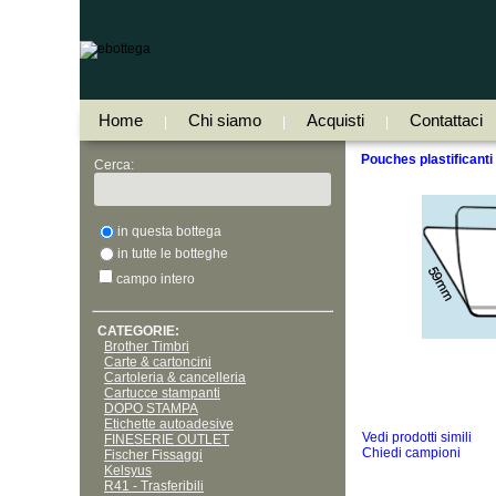
Home
Chi siamo
Acquisti
Contattaci
|
|
|
Pouches plastificanti
Cerca:
in questa bottega
in tutte le botteghe
campo intero
CATEGORIE:
Brother Timbri
Carte & cartoncini
Cartoleria & cancelleria
Cartucce stampanti
DOPO STAMPA
Etichette autoadesive
Vedi prodotti simili
FINESERIE OUTLET
Chiedi campioni
Fischer Fissaggi
Kelsyus
R41 - Trasferibili