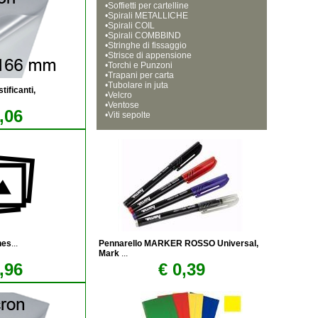
•
Soffietti per cartelline
•
Spirali METALLICHE
•
Spirali COIL
•
Spirali COMBBIND
•
Stringhe di fissaggio
•
Strisce di appensione
•
Torchi e Punzoni
•
Trapani per carta
•
Tubolare in juta
tificanti,
•
Velcro
•
Ventose
,06
•
Viti sepolte
hes
...
Pennarello MARKER ROSSO Universal,
Mark
...
,96
€ 0,39