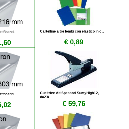
Cartelline a tre lembi con elastico in c
...
tificanti.
€ 0,89
1,60
Cucitrice AltiSpessori SumyHigh12,
tificanti.
da23/
...
€ 59,76
6,02