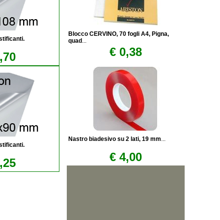
Blocco CERVINO, 70 fogli A4, Pigna,
tificanti.
quad
...
€ 0,38
,70
Nastro biadesivo su 2 lati, 19 mm
...
tificanti.
€ 4,00
,25