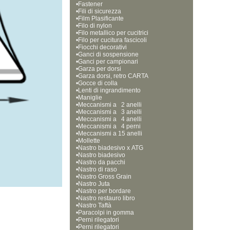
•
Fastener
•
Fili di sicurezza
•
Film Plasificante
•
Filo di nylon
•
Filo metallico per cucitrici
•
Filo per cucitura fascicoli
•
Fiocchi decorativi
•
Ganci di sospensione
•
Ganci per campionari
•
Garza per dorsi
•
Garza dorsi, retro CARTA
•
Gocce di colla
•
Lenti di ingrandimento
•
Maniglie
•
Meccanismi a   2 anelli
•
Meccanismi a   3 anelli
•
Meccanismi a   4 anelli
•
Meccanismi a   4 perni
•
Meccanismi a 15 anelli  
•
Mollette
•
Nastro biadesivo x ATG
•
Nastro biadesivo
•
Nastro da pacchi
•
Nastro di raso
•
Nastro Gross Grain
•
Nastro Juta
•
Nastro per bordare
•
Nastro restauro libro
•
Nastro Taftà
•
Paracolpi in gomma
•
Perni rilegatori
•
Perni rilegatori