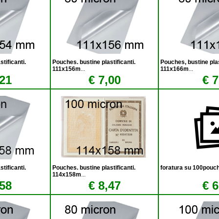
tificanti.
Pouches. bustine plastificanti.
Pouches, bustine plas
111x156m
...
111x166m
...
,21
€ 7,00
€ 7
tificanti.
Pouches. bustine plastificanti.
foratura su 100pouc
114x158m
...
,58
€ 8,47
€ 6