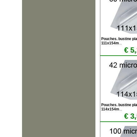
Pouches. bustine plas
111x154m
...
€ 5
Pouches. bustine plas
114x154m
...
€ 3