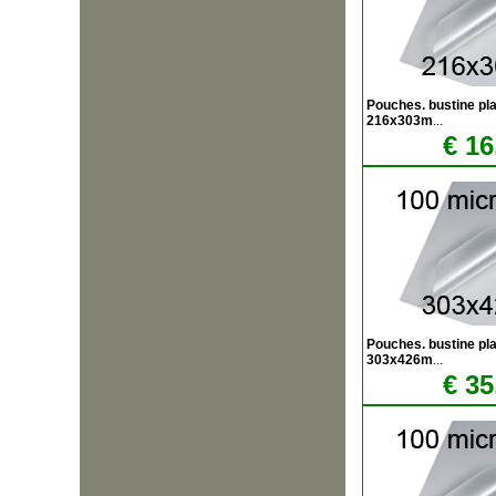
Pouches. bustine plas
216x303m
...
€ 16
Pouches. bustine plas
303x426m
...
€ 35