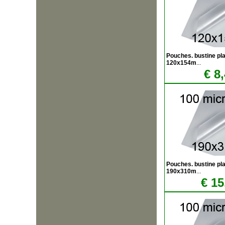
Pouches. bustine plas
120x154m
...
€ 8
Pouches. bustine plas
190x310m
...
€ 15