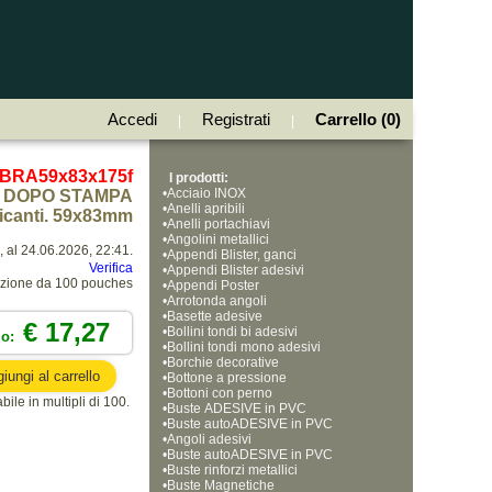
Accedi
Registrati
Carrello (0)
|
|
 BRA59x83x175f
I prodotti:
•
Acciaio INOX
DOPO STAMPA
•
Anelli apribili
ficanti. 59x83mm
•
Anelli portachiavi
•
Angolini metallici
 al 24.06.2026, 22:41.
•
Appendi Blister, ganci
Verifica
•
Appendi Blister adesivi
ezione da 100 pouches
•
Appendi Poster
•
Arrotonda angoli
•
Basette adesive
€ 17,27
•
Bollini tondi bi adesivi
zo:
•
Bollini tondi mono adesivi
•
Borchie decorative
•
Bottone a pressione
•
Bottoni con perno
bile in multipli di 100.
•
Buste ADESIVE in PVC
•
Buste autoADESIVE in PVC
•
Angoli adesivi
•
Buste autoADESIVE in PVC
•
Buste rinforzi metallici
•
Buste Magnetiche