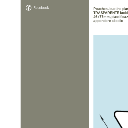
Facebook
Pouches. bustine pla
TRASPARENTE lucido, 1
46x77mm, plastificazi
appendere al collo