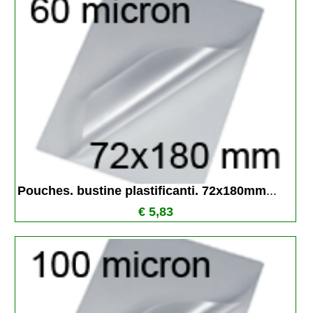
Pouches. bustine plastificanti. 72x180mm
...
€ 5,83