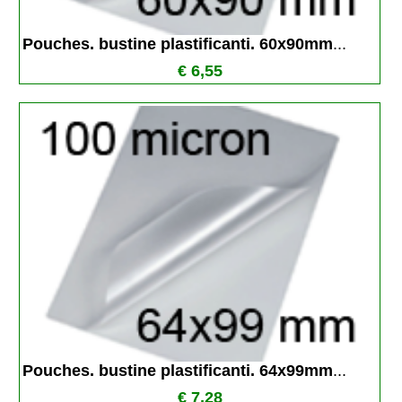
Pouches. bustine plastificanti. 60x90mm
...
€ 6,55
Pouches. bustine plastificanti. 64x99mm
...
€ 7,28