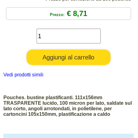
€ 8,71
Prezzo:
Vedi prodotti simili
Pouches. bustine plastificanti. 111x156mm
TRASPARENTE lucido, 100 micron per lato, saldate sul
lato corto, angoli arrotondati, in polietilene, per
cartoncini 105x150mm, plastificazione a caldo