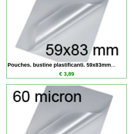
Pouches. bustine plastificanti. 59x83mm
...
€ 3,89