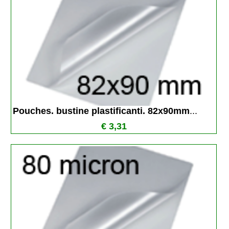
Pouches. bustine plastificanti. 82x90mm
...
€ 3,31