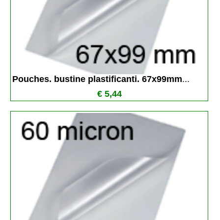
Pouches. bustine plastificanti. 67x99mm
...
€ 5,44