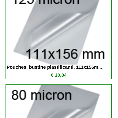
Pouches. bustine plastificanti. 111x156m
...
€ 10,84