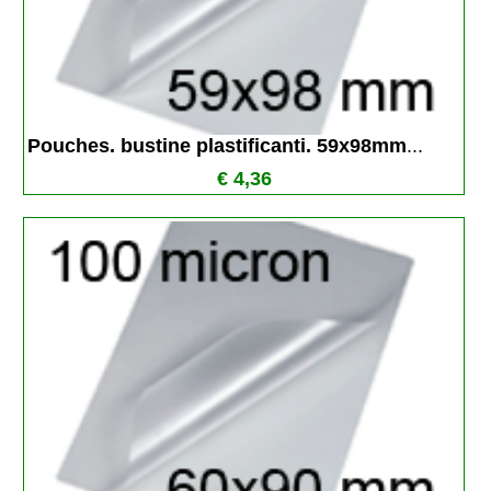
Pouches. bustine plastificanti. 59x98mm
...
€ 4,36