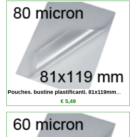
Pouches. bustine plastificanti. 81x119mm
...
€ 5,49