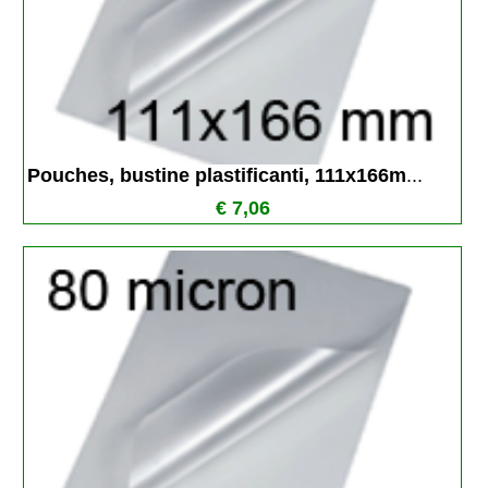
Pouches, bustine plastificanti, 111x166m
...
€ 7,06