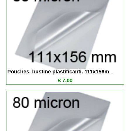
Pouches. bustine plastificanti. 111x156m
...
€ 7,00