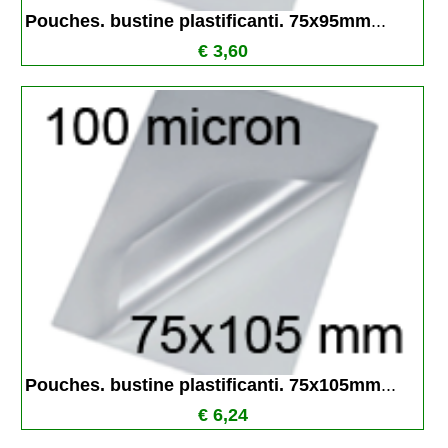
Pouches. bustine plastificanti. 75x95mm
...
€ 3,60
Pouches. bustine plastificanti. 75x105mm
...
€ 6,24