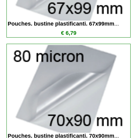
Pouches. bustine plastificanti. 67x99mm
...
€ 6,79
Pouches. bustine plastificanti. 70x90mm
...