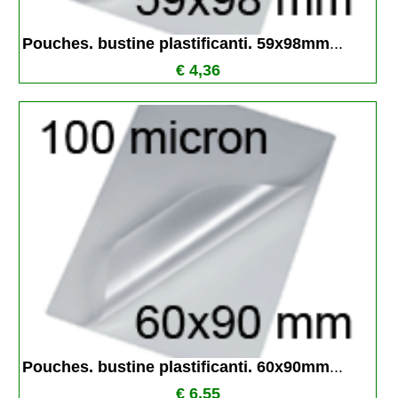
Pouches. bustine plastificanti. 59x98mm
...
€ 4,36
Pouches. bustine plastificanti. 60x90mm
...
€ 6,55