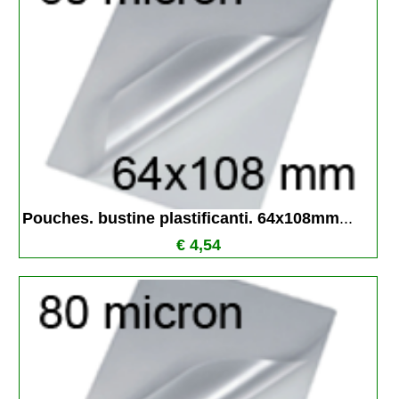
Pouches. bustine plastificanti. 64x108mm
...
€ 4,54