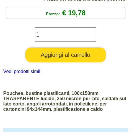
€ 19,78
Prezzo:
Vedi prodotti simili
Pouches, bustine plastificanti, 100x150mm
TRASPARENTE lucido, 250 micron per lato, saldate sul
lato corto, angoli arrotondati, in polietilene, per
cartoncini 94x144mm, plastificazione a caldo