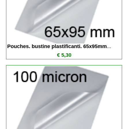
Pouches. bustine plastificanti. 65x95mm
...
€ 5,30