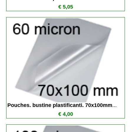
€ 5,05
Pouches. bustine plastificanti. 70x100mm
...
€ 4,00