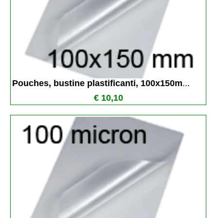
Pouches, bustine plastificanti, 100x150m
...
€ 10,10