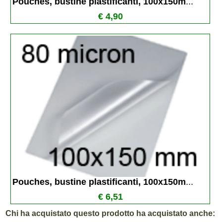
Pouches, bustine plastificanti, 100x150m
...
€ 4,90
Pouches, bustine plastificanti, 100x150m
...
€ 6,51
Chi ha acquistato questo prodotto ha acquistato anche: