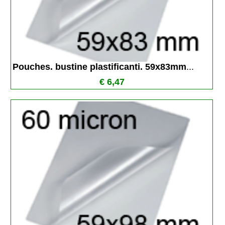
Pouches. bustine plastificanti. 59x83mm
...
€ 6,47