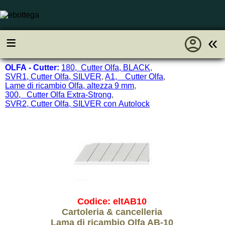
account_circle
≡
«
OLFA
- Cutter:
180, Cutter Olfa, BLACK
,
SVR1, Cutter Olfa, SILVER
,
A1, Cutter Olfa
,
Lame di ricambio Olfa, altezza 9 mm
,
300, Cutter Olfa Extra-Strong
,
SVR2, Cutter Olfa, SILVER con Autolock
Codice: eltAB10
Cartoleria & cancelleria
Lama di ricambio Olfa AB-10