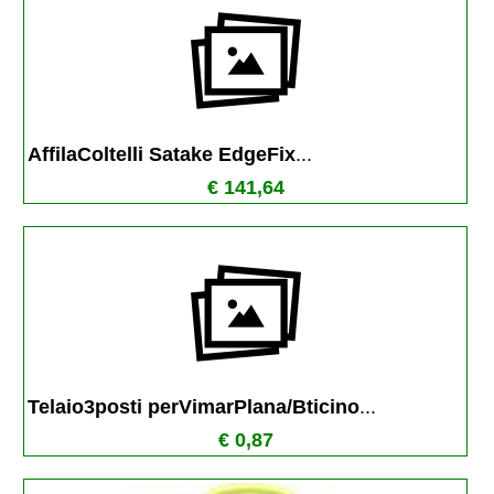
AffilaColtelli Satake EdgeFix
...
€ 141,64
Telaio3posti perVimarPlana/Bticino
...
€ 0,87