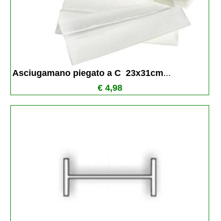
Asciugamano piegato a C  23x31cm
...
€ 4,98