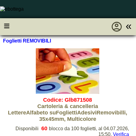
account_circle
≡
«
Foglietti REMOVIBILI
Codice: Glb871508
Cartoleria & cancelleria
LettereAlfabeto suFogliettiAdesiviRemovibilli,
35x45mm, Multicolore
60
Disponibili
blocco da 100 foglietti, al 04.07.2026,
15:50.
Verifica