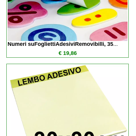
Numeri suFogliettiAdesiviRemovibilli, 35
...
€ 19,86