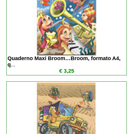
Quaderno Maxi Broom…Broom, formato A4, 
q
...
€ 3,25