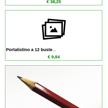
€ 38,25
Portalistino a 12 buste
...
€ 9,84