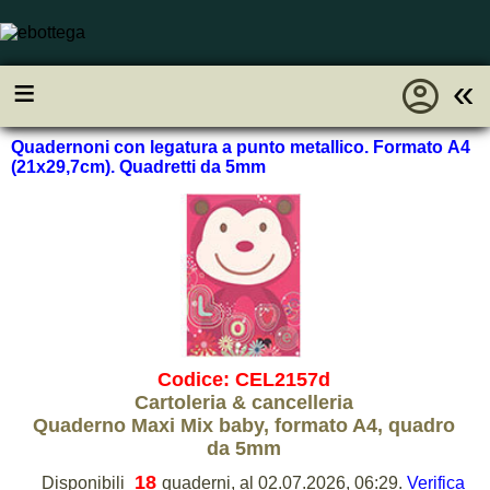
account_circle
≡
«
Quadernoni con legatura a punto metallico. Formato A4
(21x29,7cm). Quadretti da 5mm
Codice: CEL2157d
Cartoleria & cancelleria
Quaderno Maxi Mix baby, formato A4, quadro
da 5mm
18
Disponibili
quaderni, al 02.07.2026, 06:29.
Verifica