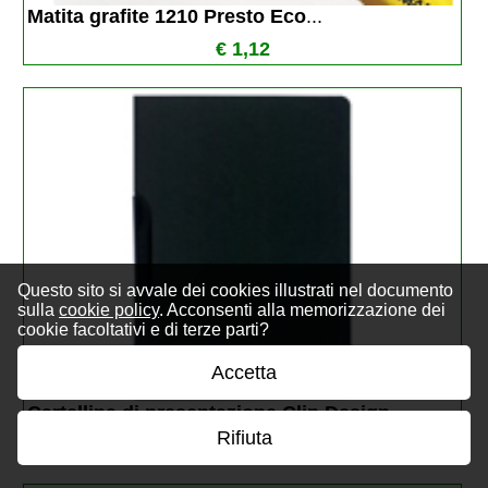
Matita grafite 1210 Presto Eco
...
€ 1,12
Questo sito si avvale dei cookies illustrati nel documento
sulla
cookie policy
. Acconsenti alla memorizzazione dei
cookie facoltativi e di terze parti?
Accetta
Cartellina di presentazione Clip Design
...
Rifiuta
€ 2,98