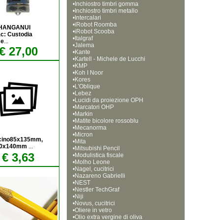
•
Inchiostro timbri gomma
•
Inchiostro timbri metallo
•
Intercalari
•
iRobot Roomba
WHANGANUI
•
iRobot Scooba
c: Custodia
•
Italgraf
me
...
•
Jalema
€ 27,00
•
Kante
•
Kartell - Michele de Lucchi
•
KMP
•
Koh I Noor
•
Kores
•
L'Oblique
•
Lebez
•
Lucidi da proiezione OPH
•
Marcatori OHP
•
Markin
•
Matite bicolore rossoblu
•
Mecanorma
•
Micron
cino85x135mm,
•
Mita
90x140mm
...
•
Mitsubishi Pencil
€ 3,63
•
Modulistica fiscale
•
Molho Leone
•
Nagel, cucitrici
•
Nazareno Gabrielli
•
NEST
•
Nestler TechGraf
•
Niji
•
Novus, cucitrici
•
Oliere in vetro
•
Olio extra vergine di oliva