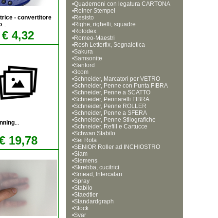
•
he B (3 elementare)
tallico. Formato A4 (21x29,7cm). Rig
Quadernoni con legatura CARTONA
•
he da 8mm
TA cucita a FILO REFE. Formato A4 
Reiner Stempel
trice - convertitore
•
(21x29,7cm)
Resisto
o
...
•
Righe, righelli, squadre
•
Rolodex
€ 4,32
•
Romeo-Maestri
•
Rosh Letterfix, Segnaletica
•
Sakura
•
Samsonite
•
Sanford
•
3com
•
Schneider, Marcatori per VETRO
•
Schneider, Penne con Punta FIBRA
•
Schneider, Penne a SCATTO
•
Schneider, Pennarelli FIBRA
•
Schneider, Penne ROLLER
•
Schneider, Penne a SFERA
•
Schneider, Penne Stilografiche
nning
...
•
Schneider, Refill e Cartucce 
•
Schwan Stabilo
€ 19,78
•
Sei Rota
•
SENIOR Roller ad INCHIOSTRO
•
Siam
•
Siemens
•
Skrebba, cucitrici
•
Smead, Intercalari
•
Spray
•
Stabilo
•
Staedtler
•
Standardgraph
•
Stock
•
Svar