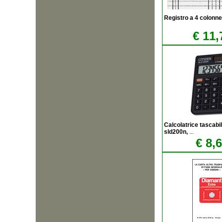
Registro a 4 colonne
€ 11,
Calcolatrice tascabil
sld200n,
...
€ 8,