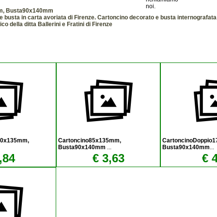
m, Busta90x140mm
e busta in carta avoriata di Firenze. Cartoncino decorato e busta internografa
co della ditta Ballerini e Fratini di Firenze
70x135mm,
Cartoncino85x135mm,
CartoncinoDoppio
Busta90x140mm
...
Busta90x140mm
...
,84
€ 3,63
€ 