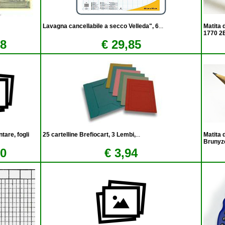
Lavagna cancellabile a secco Velleda", 6
...
Matita 
1770 2
98
€ 29,85
are, fogli
25 cartelline Brefiocart, 3 Lembi,
...
Matita 
Brunyz
90
€ 3,94