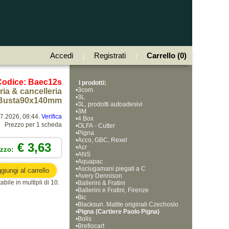
Accedi
Registrati
Carrello (0)
|
|
Codice: Baec12s
I prodotti:
•
3com
ria & cancelleria
•
3L
 Busta90x140mm
•
3L, prodotti autoadesivi
•
3M
07.2026, 08:44.
Verifica
•
4 Box
Prezzo per 1 scheda
•
OLFA - Cutter
•
Pigna
•
Acco, GBC, Rexel
€ 3,63
•
Acr
ezzo:
•
ANS
•
Aquapac
•
Asciugamani piegati a C
•
Avery Dennison
bile in multipli di 10.
•
Ballerini & Fratini
•
Ballerini e Fratini, Firenze
•
Bic
•
Blacksun. Matite originali Czechoslo
•
vakia, Bohemia Works
Pigna (Cartiere Paolo Pigna)
•
Bolis
•
Brefiocart