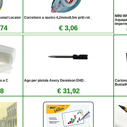
MINI 
onal Locator
Correttore a nastro 4,2mmx8,5m pritt rol
...
Aquapa
imper
,74
€ 3,06
o a C
Ago per pistola Avery Dennison EHD
...
Carton
Busta
98
€ 31,92