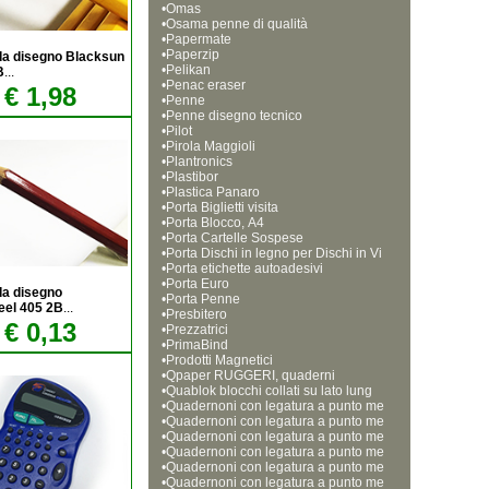
•
Omas
•
Osama penne di qualità
•
Papermate
•
Paperzip
da disegno Blacksun
•
Pelikan
B
...
•
Penac eraser
€ 1,98
•
Penne
•
Penne disegno tecnico
•
Pilot
•
Pirola Maggioli
•
Plantronics
•
Plastibor
•
Plastica Panaro
•
Porta Biglietti visita
•
Porta Blocco, A4
•
Porta Cartelle Sospese
•
Porta Dischi in legno per Dischi in Vi
•
nile da 33 e 45 giri
Porta etichette autoadesivi
•
Porta Euro
da disegno
•
Porta Penne
eel 405 2B
...
•
Presbitero
€ 0,13
•
Prezzatrici
•
PrimaBind
•
Prodotti Magnetici
•
Qpaper RUGGERI, quaderni
•
Quablok blocchi collati su lato lung
•
o. Formato A4, 21x29,7cm
Quadernoni con legatura a punto me
•
tallico. Formato A4 (21x29,7cm). Qu
Quadernoni con legatura a punto me
•
adretti da 4mm
tallico. Formato A4 (21x29,7cm). Qu
Quadernoni con legatura a punto me
•
adretti da 5mm
tallico. Formato A4 (21x29,7cm). Qu
Quadernoni con legatura a punto me
•
adretti da 5mm
tallico. Formato A4 (21x29,7cm). Rig
Quadernoni con legatura a punto me
•
atura A (1-2 elementare)
tallico. Formato A4 (21x29,7cm). Rig
Quadernoni con legatura a punto me