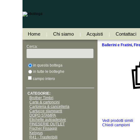
Home
Chi siamo
Acquisti
Contattaci
|
|
|
Ballerini e Fratini, Fir
Cerca:
in questa bottega
in tutte le botteghe
campo intero
CATEGORIE:
Brother Timbri
Carte & cartoncini
Cartoleria & cancelleria
Cartucce stampanti
DOPO STAMPA
Etichette autoadesive
Vedi prodotti simili
FINESERIE OUTLET
Chiedi campioni
Fischer Fissaggi
Kelsyus
R41 - Trasferibili