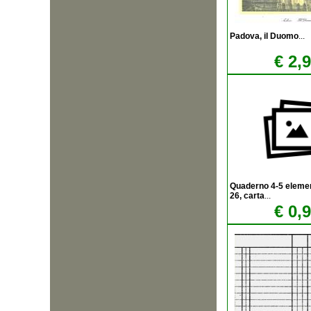
Padova, il Duomo
...
€ 2,
Quaderno 4-5 element
26, carta
...
€ 0,