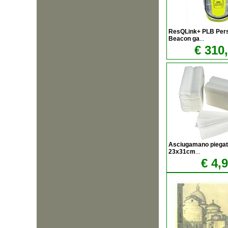
ResQLink+ PLB Pers
Beacon ga
...
€ 310
Asciugamano piegat
23x31cm
...
€ 4,