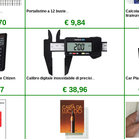
...
Portalistino a 12 buste
...
Calcola
lira/eur
70
€ 9,84
e Citizen
Calibro digitale inossidabile di precisi
...
Car Pla
67
€ 38,96