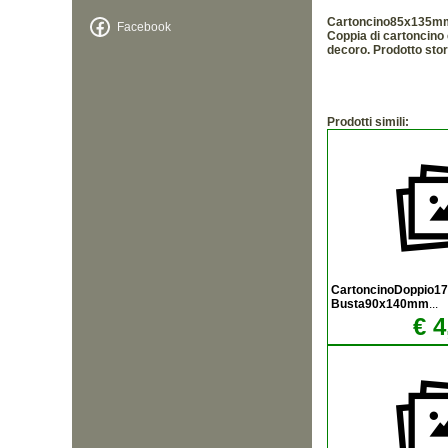
Cartoncino85x135m
Facebook
Coppia di cartoncino 
decoro. Prodotto stori
Prodotti simili:
CartoncinoDoppio1
Busta90x140mm
...
€ 4