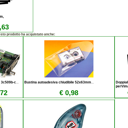
m,
,63
esto prodotto ha acquistato anche:
m 3c509b-c
...
Bustina autoadesiva chiudibile 52x63mm
...
Doppia
perVim
,72
€ 0,98