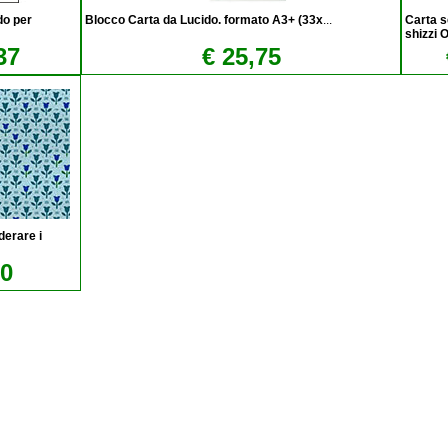
do per
Blocco Carta da Lucido. formato A3+ (33x
...
Carta s
shizzi
37
€ 25,75
derare i
10