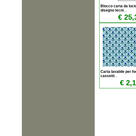
Blocco carta da luci
disegno tecni
...
€ 25,
Carta lavabile per fo
cassetti
...
€ 2,