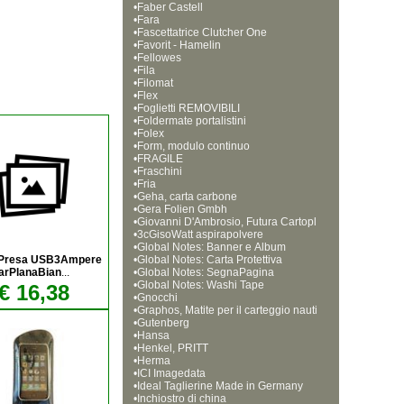
•
Faber Castell
•
Fara
•
Fascettatrice Clutcher One
•
Favorit - Hamelin
•
Fellowes
•
Fila
•
Filomat
•
Flex
•
Foglietti REMOVIBILI
•
Foldermate portalistini
•
Folex
•
Form, modulo continuo
•
FRAGILE
•
Fraschini
•
Fria
•
Geha, carta carbone
•
Gera Folien Gmbh
•
Giovanni D'Ambrosio, Futura Cartopl
•
ast
3cGisoWatt aspirapolvere
•
Global Notes: Banner e Album 
Presa USB3Ampere
•
Global Notes: Carta Protettiva
arPlanaBian
...
•
Global Notes: SegnaPagina 
•
Global Notes: Washi Tape
€ 16,38
•
Gnocchi
•
Graphos, Matite per il carteggio nauti
•
co
Gutenberg
•
Hansa
•
Henkel, PRITT
•
Herma
•
ICI Imagedata
•
Ideal Taglierine Made in Germany
•
Inchiostro di china