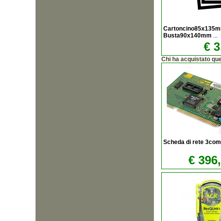
Cartoncino85x135m
Busta90x140mm
...
€ 3
Chi ha acquistato qu
Scheda di rete 3co
€ 396