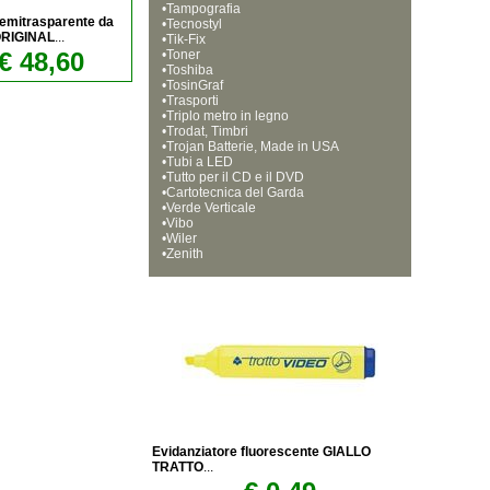
•
Tampografia
emitrasparente da
•
Tecnostyl
 ORIGINAL
...
•
Tik-Fix
€ 48,60
•
Toner
•
Toshiba
•
TosinGraf
•
Trasporti
•
Triplo metro in legno
•
Trodat, Timbri
•
Trojan Batterie, Made in USA
•
Tubi a LED
•
Tutto per il CD e il DVD
•
Cartotecnica del Garda
•
Verde Verticale
•
Vibo
•
Wiler
•
Zenith
Evidanziatore fluorescente GIALLO
TRATTO
...