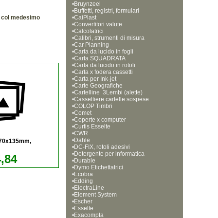
•
Bruynzeel
•
Buffetti, registri, formulari
ta col medesimo
•
CaiPlast
•
Convertitori valute
•
Calcolatrici
•
Calibri, strumenti di misura
•
Car Planning
•
Carta da lucido in fogli
•
Carta SQUADRATA
•
Carta da lucido in rotoli
•
Carta x fodera cassetti
•
Carta per Ink-jet
•
Carte Geografiche
•
Cartelline  3Lembi (alette)
•
Cassettiere cartelle sospese
•
COLOP Timbri
•
Comet
•
Coperte x computer
•
Curtis Esselte
•
CWR
•
Dahle
170x135mm,
•
DC-FIX, rotoli adesivi
•
Detergente per informatica
4,84
•
Durable
•
Dymo Etichettatrici
•
Ecobra
•
Edding
•
ElectraLine
•
Element System
•
Escher
•
Esselte
•
Exacompta