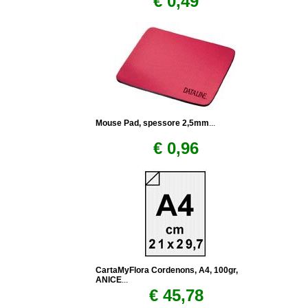
€ 0,49
Mouse Pad, spessore 2,5mm
...
€ 0,96
CartaMyFlora Cordenons, A4, 100gr,
ANICE
...
€ 45,78