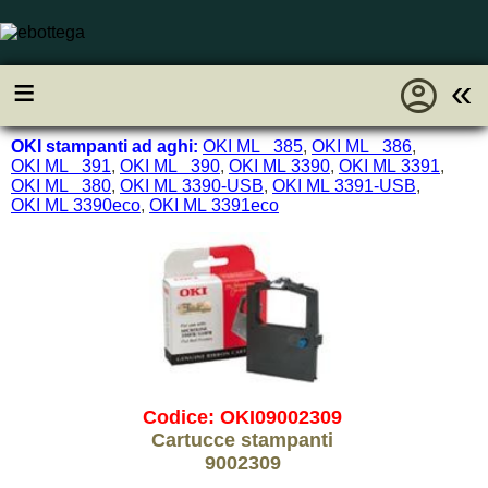
account_circle
≡
«
OKI stampanti ad aghi:
OKI ML 385
,
OKI ML 386
,
OKI ML 391
,
OKI ML 390
,
OKI ML 3390
,
OKI ML 3391
,
OKI ML 380
,
OKI ML 3390-USB
,
OKI ML 3391-USB
,
OKI ML 3390eco
,
OKI ML 3391eco
Codice: OKI09002309
Cartucce stampanti
9002309