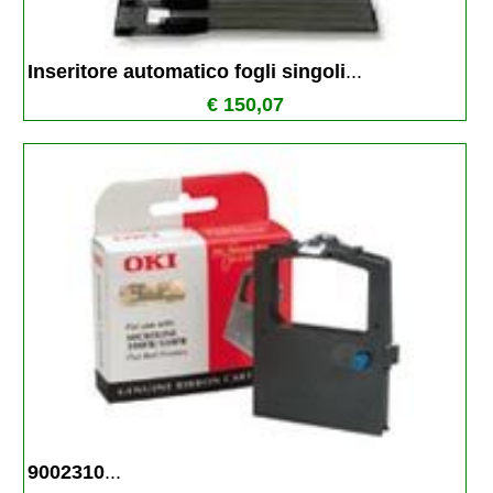
Inseritore automatico fogli singoli
...
€ 150,07
9002310
...