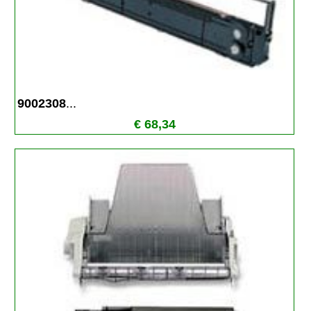
9002308
...
€ 68,34