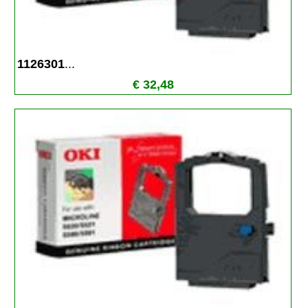
1126301
...
€ 32,48