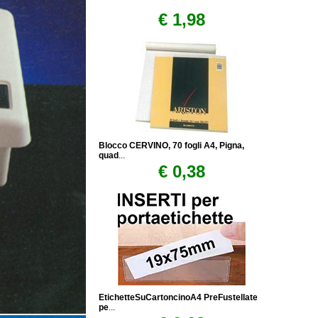
€ 1,98
Blocco CERVINO, 70 fogli A4, Pigna,
quad
...
€ 0,38
EtichetteSuCartoncinoA4 PreFustellate
pe
...