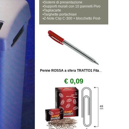
•
Sistemi di presentazione
•
Supporti murali con 10 pannelli Pivo
•
dex
Tagliacarte
•
Targhette portachiavi
•
Z-Note Clip C-300 + blocchetto Post-
it 3M
Penne ROSSA a sfera TRATTO1 Fila
...
€ 0,09