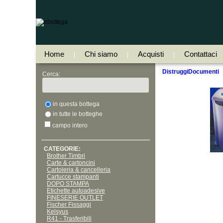
Home
Chi siamo
Acquisti
Contattaci
|
|
|
DistruggiDocumenti
Cerca:
in questa bottega
in tutte le botteghe
campo intero
CATEGORIE:
Brother Timbri
Carte & cartoncini
Cartoleria & cancelleria
Cartucce stampanti
DOPO STAMPA
Etichette autoadesive
FINESERIE OUTLET
Fischer Fissaggi
Kelsyus
R41 - Trasferibili