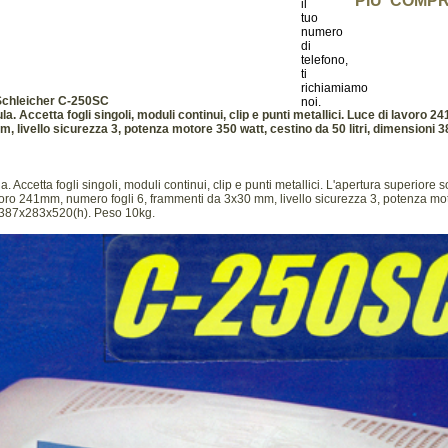
PIU' COMPR
Schleicher C-250SC
ula. Accetta fogli singoli, moduli continui, clip e punti metallici. Luce di lavoro 
 livello sicurezza 3, potenza motore 350 watt, cestino da 50 litri, dimensioni
a. Accetta fogli singoli, moduli continui, clip e punti metallici. L'apertura superiore so
voro 241mm, numero fogli 6, frammenti da 3x30 mm, livello sicurezza 3, potenza mot
ni 387x283x520(h). Peso 10kg.