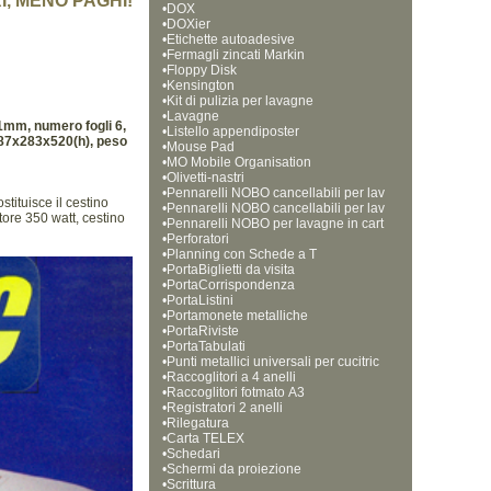
I, MENO PAGHI!
•
DOX
•
DOXier
•
Etichette autoadesive
•
Fermagli zincati Markin
•
Floppy Disk
•
Kensington
•
Kit di pulizia per lavagne
•
Lavagne
241mm, numero fogli 6,
•
Listello appendiposter
 387x283x520(h), peso
•
Mouse Pad
•
MO Mobile Organisation
•
Olivetti-nastri
•
Pennarelli NOBO cancellabili per lav
stituisce il cestino
•
agne bianche, punta tonda da 1 mm
Pennarelli NOBO cancellabili per lav
ore 350 watt, cestino
•
agne bianche, punta tonda da 3 mm 
Pennarelli NOBO per lavagne in cart
•
a, punta a scalpello
Perforatori
•
Planning con Schede a T
•
PortaBiglietti da visita
•
PortaCorrispondenza
•
PortaListini
•
Portamonete metalliche
•
PortaRiviste
•
PortaTabulati
•
Punti metallici universali per cucitric
•
e
Raccoglitori a 4 anelli
•
Raccoglitori fotmato A3
•
Registratori 2 anelli
•
Rilegatura
•
Carta TELEX
•
Schedari
•
Schermi da proiezione
•
Scrittura