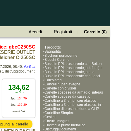
Accedi
Registrati
Carrello (0)
|
|
ice: gbcC250SC
I prodotti:
•
Bagnadita
ESERIE OUTLET
•
Bicchieri portapenne
leicher C-250SC
•
Blocchi Cervino
•
Buste in PPL trasparente con Botton
07.2026, 08:40.
Verifica
•
e
Buste in PPL trasparente, a 4 fori (pe
r 1 distruggidocumenti
•
rforazione universale)
Buste in PPL trasparente, a elle
•
Buste in PPL trasparente con Lacci
•
o e Soffietto, formato A4
Calcolatrici
•
Cancellini per lavagne
134,62
•
Cartelle con divisori
•
Cartelle sospese da armadio, interas
per 3pz
•
se 33cm
Cartelle sospese da cassetto
2pz:
134,79
•
Cartelline a 3 lembi, con elastico
•
Cartelline a 3 lembi, con elastico, in r
1pz:
135,29
•
obusto polipropilene
Cartelline di presentazione a CLIP
euro+IVA
•
Cartelline Simplex
•
Cestini
•
Circuiti Integrati
•
Cucitrici a punto metallico
•
DistruggiDocumenti