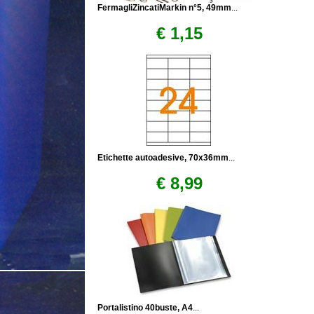
FermagliZincatiMarkin n°5, 49mm
...
€ 1,15
Etichette autoadesive, 70x36mm
...
€ 8,99
Portalistino 40buste, A4
...