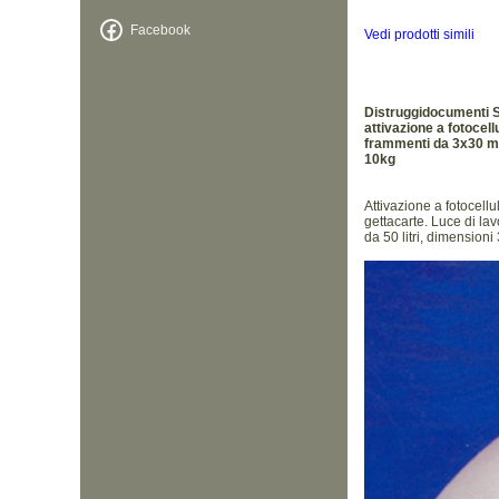
Facebook
Vedi prodotti simili
Distruggidocumenti 
attivazione a fotocell
frammenti da 3x30 mm,
10kg
Attivazione a fotocellul
gettacarte. Luce di la
da 50 litri, dimensio