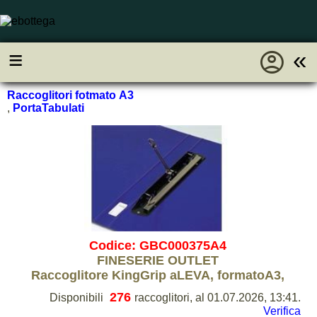
account_circle
≡
«
Raccoglitori fotmato A3
,
PortaTabulati
Codice: GBC000375A4
FINESERIE OUTLET
Raccoglitore KingGrip aLEVA, formatoA3,
276
Disponibili
raccoglitori, al 01.07.2026, 13:41.
Verifica