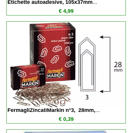
Etichette autoadesive, 105x37mm
...
€ 4,99
FermagliZincatiMarkin n°3,  28mm,
...
€ 0,39