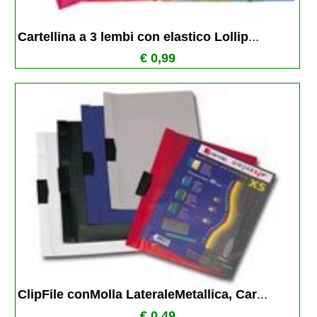
Cartellina a 3 lembi con elastico Lollip
...
€ 0,99
ClipFile conMolla LateraleMetallica, Car
...
€ 0,49