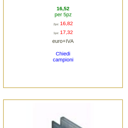
16,52
per 5pz
16,82
2pz:
17,32
1pz:
euro+IVA
Chiedi
campioni