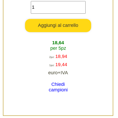
18,64
per 5pz
18,94
2pz:
19,44
1pz:
euro+IVA
Chiedi
campioni