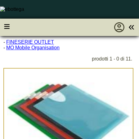
account_circle
≡
«
-
FINESERIE OUTLET
-
MO Mobile Organisation
prodotti 1 - 0 di 11.