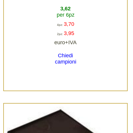
3,62
per 6pz
3,70
4pz:
3,95
2pz:
euro+IVA
Chiedi
campioni