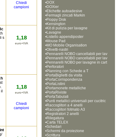
•
DOX
Chiedi
•
DOXier
campioni
•
Etichette autoadesive
•
Fermagli zincati Markin
•
Floppy Disk
•
Kensington
•
Kit di pulizia per lavagne
3c
•
Lavagne
ch
1,18
•
Listello appendiposter
i s
•
Mouse Pad
euro+IVA
•
MO Mobile Organisation
•
Olivetti-nastri
•
Pennarelli NOBO cancellabili per lav
•
agne bianche, punta tonda da 1 mm
Pennarelli NOBO cancellabili per lav
•
agne bianche, punta tonda da 3 mm 
Pennarelli NOBO per lavagne in cart
•
a, punta a scalpello
Perforatori
•
Planning con Schede a T
•
PortaBiglietti da visita
ch
•
PortaCorrispondenza
st
•
PortaListini
1,18
.
•
Portamonete metalliche
il
•
PortaRiviste
euro+IVA
•
PortaTabulati
•
Punti metallici universali per cucitric
Chiedi
•
e
Raccoglitori a 4 anelli
campioni
•
Raccoglitori fotmato A3
•
Registratori 2 anelli
•
Rilegatura
•
Carta TELEX
•
Schedari
int
•
Schermi da proiezione
g/
•
Scrittura