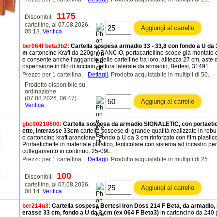
1175
Disponibili
cartelline, al 07.08.2026,
05:13.
Verifica
ber064f beta3b2:
Cartella sospesa armadio 33 - 33,8 con fondo a U da 
m
cartoncino Kraft da 220gr ARANCIO, portacartellino scope già montato 
e consente anche l‘aggancio delle cartelline tra loro, alltezza 27 cm, aste d
ospensione in filo di acciaio, lettura laterale da armadio, Bertesi, 31491.
Prezzo per 1 cartellina.
Dettagli
.
Prodotto acquistabile in multipli di 50.
Prodotto disponibile su
ordinazione
(07.08.2026, 06:47).
Verifica
gbc00210600:
Cartella sospesa da armadio SIGNALETIC, con portaeti
ette, interasse 33cm
cartelle sospese di grande qualità realizzate in robu
o cartoncino kraft arancione. Fondo a U da 3 cm rinforzato con film plastico
Portaetichette in materiale plastico, lenticolare con sistema ad incastro per 
collegamento in continuo. 25-09L.
Prezzo per 1 cartellina.
Dettagli
.
Prodotto acquistabile in multipli di 25.
100
Disponibili
cartelline, al 07.08.2026,
08:14.
Verifica
ber214u3:
Cartella sospesa Bertesi Iron Doss 214 F Beta, da armadio, 
erasse 33 cm, fondo a U da 3 cm (ex 064 F Beta3)
in cartoncino da 240 