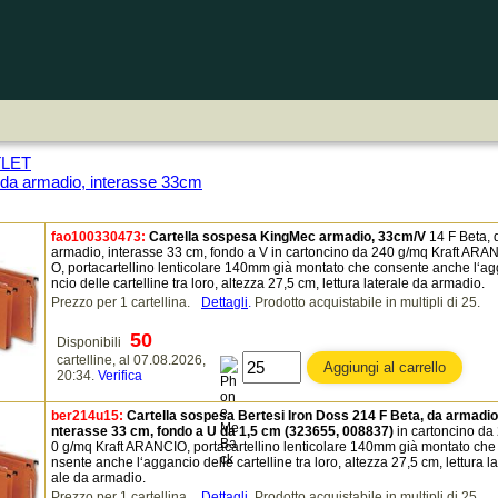
TLET
 da armadio, interasse 33cm
fao100330473:
Cartella sospesa KingMec armadio, 33cm/V
14 F Beta, 
armadio, interasse 33 cm, fondo a V in cartoncino da 240 g/mq Kraft ARA
O, portacartellino lenticolare 140mm già montato che consente anche l‘a
ncio delle cartelline tra loro, altezza 27,5 cm, lettura laterale da armadio.
Prezzo per 1 cartellina.
Dettagli
.
Prodotto acquistabile in multipli di 25.
50
Disponibili
cartelline, al 07.08.2026,
20:34.
Verifica
ber214u15:
Cartella sospesa Bertesi Iron Doss 214 F Beta, da armadio,
nterasse 33 cm, fondo a U da 1,5 cm (323655, 008837)
in cartoncino da
0 g/mq Kraft ARANCIO, portacartellino lenticolare 140mm già montato che
nsente anche l‘aggancio delle cartelline tra loro, altezza 27,5 cm, lettura la
ale da armadio.
Prezzo per 1 cartellina.
Dettagli
.
Prodotto acquistabile in multipli di 25.