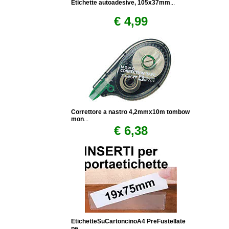
Etichette autoadesive, 105x37mm
...
€ 4,99
Correttore a nastro 4,2mmx10m tombow
mon
...
€ 6,38
EtichetteSuCartoncinoA4 PreFustellate
pe
...