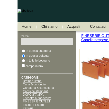
Home
Chi siamo
Acquisti
Contattaci
|
|
|
FINESERIE OU
-
Cerca:
Cartelle sospese
-
in questa categoria
in questa bottega
in tutte le botteghe
campo intero
CATEGORIE:
Brother Timbri
Carte & cartoncini
Cartoleria & cancelleria
Cartucce stampanti
DOPO STAMPA
Etichette autoadesive
FINESERIE OUTLET
Fischer Fissaggi
Kelsyus