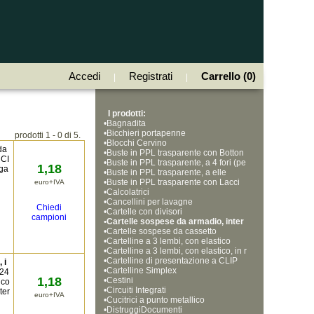
Accedi
Registrati
Carrello (0)
|
|
I prodotti:
•
Bagnadita
•
Bicchieri portapenne
prodotti 1 - 0 di 5.
•
Blocchi Cervino
da
•
Buste in PPL trasparente con Botton
NCI
•
e
Buste in PPL trasparente, a 4 fori (pe
1,18
gga
•
rforazione universale)
Buste in PPL trasparente, a elle
•
Buste in PPL trasparente con Lacci
euro+IVA
•
o e Soffietto, formato A4
Calcolatrici
•
Cancellini per lavagne
Chiedi
•
Cartelle con divisori
campioni
•
Cartelle sospese da armadio, inter
•
asse 33cm
Cartelle sospese da cassetto
•
Cartelline a 3 lembi, con elastico
•
Cartelline a 3 lembi, con elastico, in r
•
obusto polipropilene
Cartelline di presentazione a CLIP
 i
•
Cartelline Simplex
 24
1,18
•
Cestini
 co
•
Circuiti Integrati
ter
euro+IVA
•
Cucitrici a punto metallico
•
DistruggiDocumenti