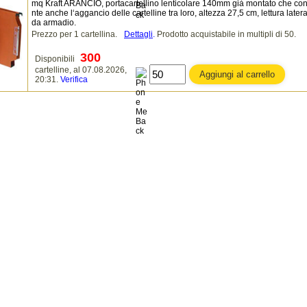
mq Kraft ARANCIO, portacartellino lenticolare 140mm già montato che co
nte anche l‘aggancio delle cartelline tra loro, altezza 27,5 cm, lettura later
da armadio.
Prezzo per 1 cartellina.
Dettagli
.
Prodotto acquistabile in multipli di 50.
300
Disponibili
cartelline, al 07.08.2026,
20:31.
Verifica