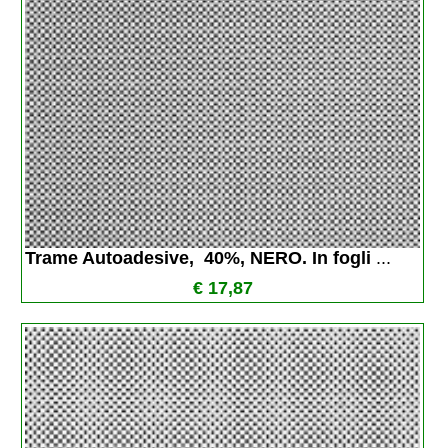
Trame Autoadesive,  40%, NERO. In fogli 
...
€ 17,87