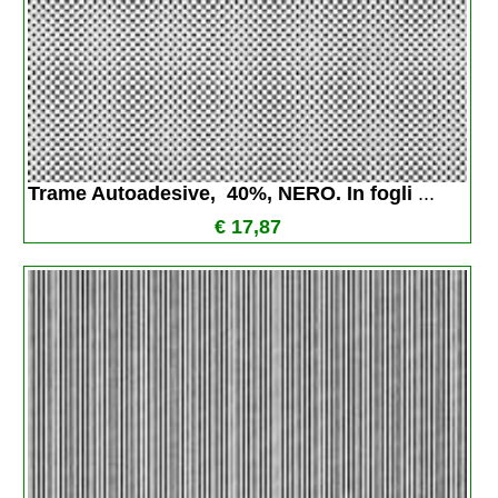
Trame Autoadesive,  40%, NERO. In fogli 
...
€ 17,87