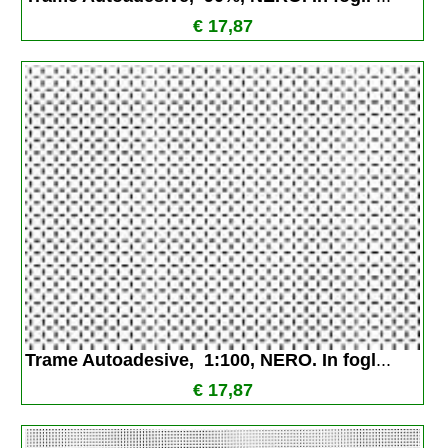
€ 17,87
Trame Autoadesive,  1:100, NERO. In fogl
...
€ 17,87