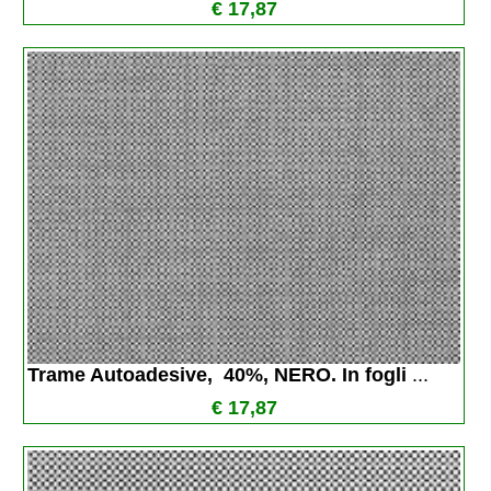
€ 17,87
Trame Autoadesive,  40%, NERO. In fogli 
...
€ 17,87