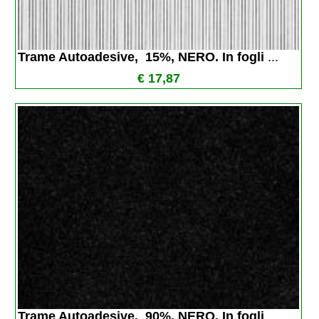
Trame Autoadesive,  15%, NERO. In fogli 
...
€ 17,87
Trame Autoadesive,  90%, NERO. In fogli 
...