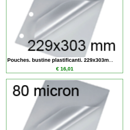
Pouches. bustine plastificanti. 229x303m
...
€ 16,01