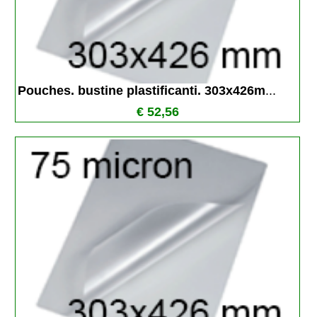
Pouches. bustine plastificanti. 303x426m
...
€ 52,56