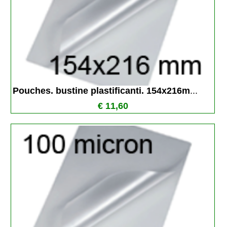
Pouches. bustine plastificanti. 154x216m
...
€ 11,60