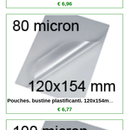
€ 6,96
Pouches. bustine plastificanti. 120x154m
...
€ 6,77