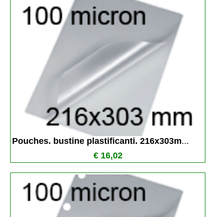
Pouches. bustine plastificanti. 216x303m
...
€ 16,02