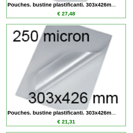
Pouches. bustine plastificanti. 303x426m
...
€ 27,48
Pouches. bustine plastificanti. 303x426m
...
€ 21,31