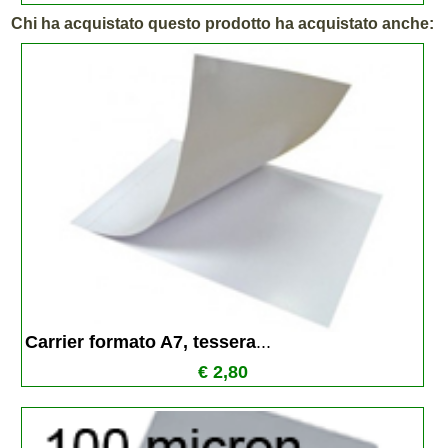
Chi ha acquistato questo prodotto ha acquistato anche:
Carrier formato A7, tessera
...
€ 2,80