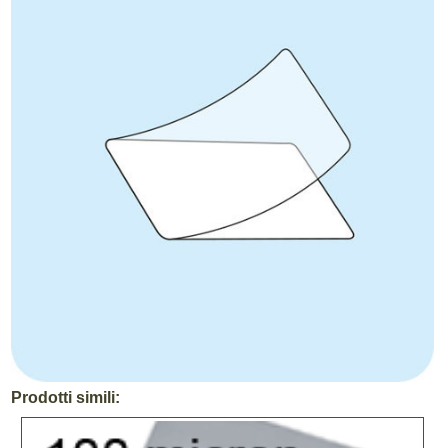
Prodotti simili: