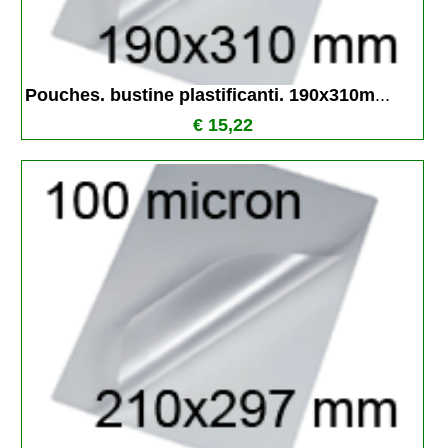
Pouches. bustine plastificanti. 190x310m
...
€ 15,22