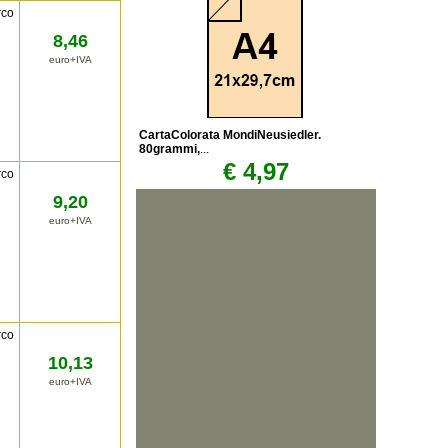
rco
8,46
euro+IVA
CartaColorata MondiNeusiedler.
80grammi,
...
€ 4,97
rco
9,20
euro+IVA
rco
10,13
euro+IVA