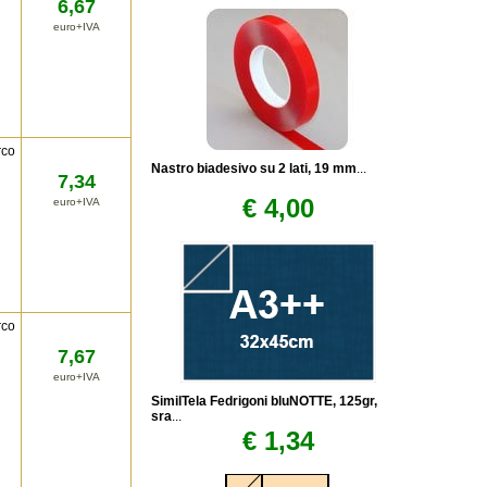
6,67
euro+IVA
rco
Nastro biadesivo su 2 lati, 19 mm
...
7,34
€ 4,00
euro+IVA
rco
7,67
euro+IVA
SimilTela Fedrigoni bluNOTTE, 125gr,
sra
...
€ 1,34