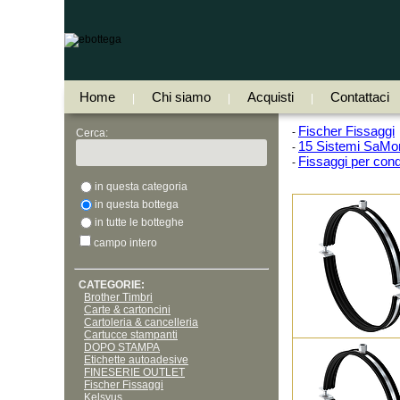
Home
Chi siamo
Acquisti
Contattaci
|
|
|
Fischer Fissaggi
-
Cerca:
15 Sistemi SaMon
-
Fissaggi per cond
-
in questa categoria
in questa bottega
in tutte le botteghe
campo intero
CATEGORIE:
Brother Timbri
Carte & cartoncini
Cartoleria & cancelleria
Cartucce stampanti
DOPO STAMPA
Etichette autoadesive
FINESERIE OUTLET
Fischer Fissaggi
Kelsyus