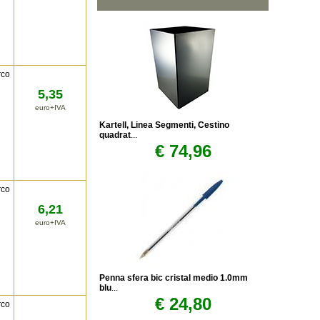
rco
5,35
euro+IVA
Kartell, Linea Segmenti, Cestino
quadrat
...
€ 74,96
rco
6,21
euro+IVA
Penna sfera bic cristal medio 1.0mm
blu
...
€ 24,80
rco