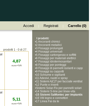
Accedi
Registrati
Carrello (0)
|
|
I prodotti:
•
1 Ancoranti chimici
•
2 Ancoranti metallici
•
3 Fissaggi prolungati
prodotti 1 - 0 di 27.
•
4 Fissaggi universali
ol
•
5 Fissaggi cartongesso e soffitti
•
6 Fissaggi per materiali elettrici
4,87
•
7 Fissaggi idrotermosanitari
•
8 Fissaggi per ponteggi
euro+IVA
•
9 Fissaggi di pannelli isolanti e capp
•
otti
9 Fissaggi su cappotti
•
10 Schiume e sigillanti
•
11 Adesivi, nastri e spray
•
11 Sistemi A|C|T per facciate ventilat
•
e
12 Punte e inserti
•
Sistemi Solar-Fix per pannelli solari
•
14 Sistemi S-line per linee-vita
ol
•
15 Sistemi SaMontec per impiantis
•
tica
16 Viti legno e connettori
5,11
•
17 Linea Fai da te
euro+IVA