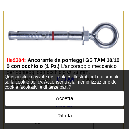
fie2304:
Ancorante da ponteggi GS TAM 10/10
0 con occhiolo (1 Pz.)
L'ancoraggio meccanico
per ponteggi con occhiolo Ø 23 mm.
Questo sito si avvale dei cookies illustrati nel documento
Prezzo per 1 pezzo.
Dettagli
.
Prodotto
sulla
cookie policy
. Acconsenti alla memorizzazione dei
acquistabile in multipli di 20.
cookie facoltativi e di terze parti?
Prodotto disponibile su ordinazione
Accetta
(09.08.2026, 18:13).
Verifica
Rifiuta