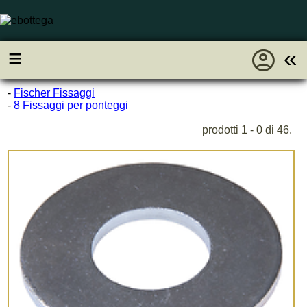
account_circle
≡
«
-
Fischer Fissaggi
-
8 Fissaggi per ponteggi
prodotti 1 - 0 di 46.