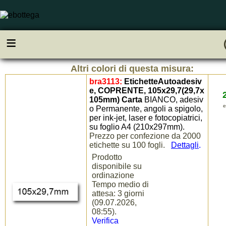
ac
≡
Altri colori di questa misura:
bra3113:
EtichetteAutoadesiv
e, COPRENTE, 105x29,7(29,7x
105mm) Carta
BIANCO, adesiv
e
o Permanente, angoli a spigolo,
per ink-jet, laser e fotocopiatrici,
su foglio A4 (210x297mm).
Prezzo per confezione da 2000
etichette su 100 fogli.
Dettagli
.
Prodotto
disponibile su
ordinazione
Tempo medio di
attesa: 3 giorni
(09.07.2026,
08:55).
Verifica