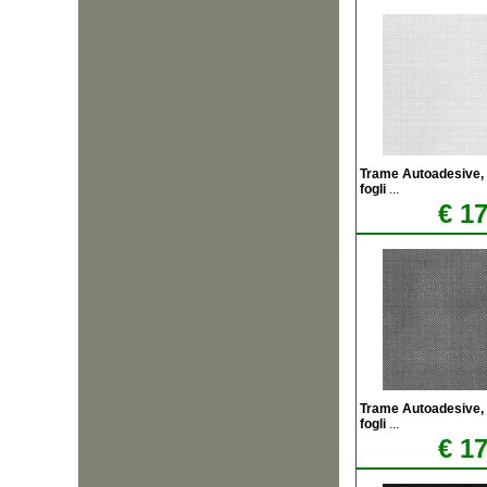
Trame Autoadesive,
fogli
...
€ 17
Trame Autoadesive,
fogli
...
€ 17