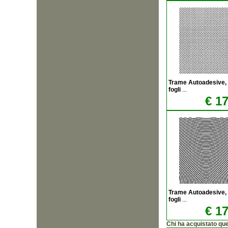
Trame Autoadesive,
fogli
...
€ 17
Trame Autoadesive,
fogli
...
€ 17
Chi ha acquistato qu