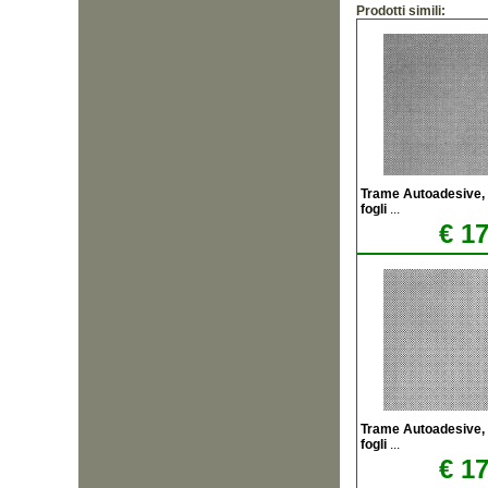
Prodotti simili:
Trame Autoadesive,
fogli
...
€ 17
Trame Autoadesive,
fogli
...
€ 17