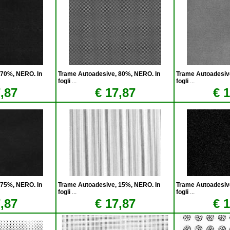
 70%, NERO. In
Trame Autoadesive, 80%, NERO. In
Trame Autoadesiv
fogli
...
fogli
...
,87
€ 17,87
€ 
 75%, NERO. In
Trame Autoadesive, 15%, NERO. In
Trame Autoadesiv
fogli
...
fogli
...
,87
€ 17,87
€ 