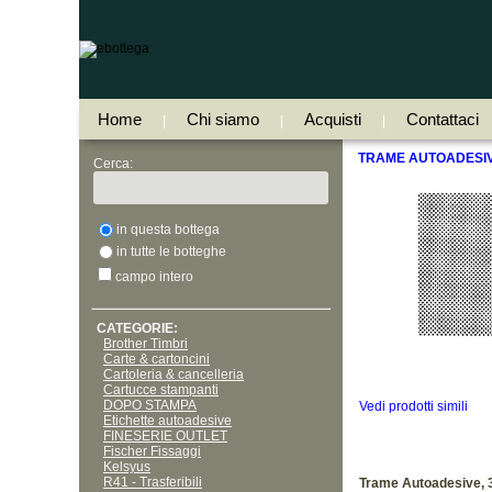
Home
Chi siamo
Acquisti
Contattaci
|
|
|
TRAME AUTOADESIV
Cerca:
in questa bottega
in tutte le botteghe
campo intero
CATEGORIE:
Brother Timbri
Carte & cartoncini
Cartoleria & cancelleria
Cartucce stampanti
DOPO STAMPA
Vedi prodotti simili
Etichette autoadesive
FINESERIE OUTLET
Fischer Fissaggi
Kelsyus
R41 - Trasferibili
Trame Autoadesive, 