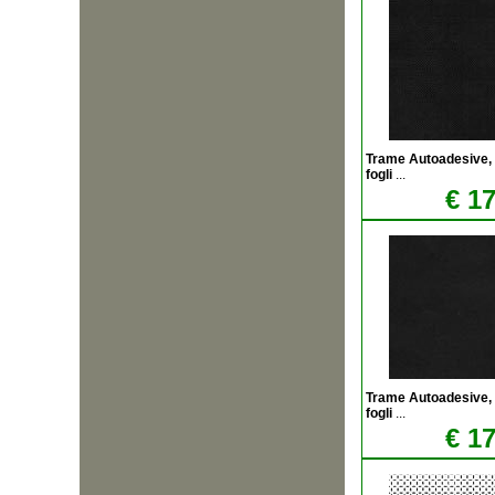
Trame Autoadesive,
fogli
...
€ 17
Trame Autoadesive,
fogli
...
€ 17