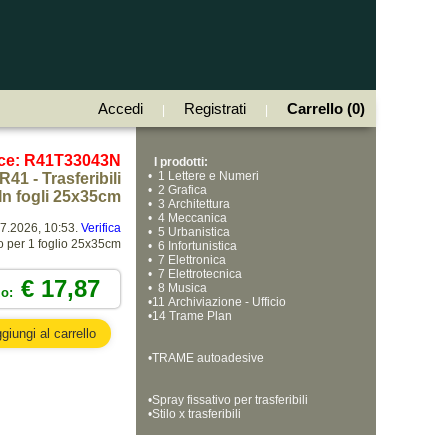
Accedi
Registrati
Carrello (0)
|
|
ce: R41T33043N
I prodotti:
•
  1 Lettere e Numeri
R41 - Trasferibili
•
  2 Grafica
n fogli 25x35cm
•
  3 Architettura
•
  4 Meccanica
07.2026, 10:53.
Verifica
•
  5 Urbanistica
o per 1 foglio 25x35cm
•
  6 Infortunistica
•
  7 Elettronica
•
  7 Elettrotecnica
€ 17,87
•
  8 Musica
zo:
•
11 Archiviazione - Ufficio
•
14 Trame Plan
•
TRAME autoadesive
•
Spray fissativo per trasferibili
•
Stilo x trasferibili