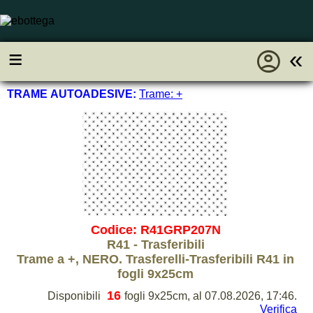
account_circle
≡
«
TRAME AUTOADESIVE:
Trame: +
Codice: R41GRP207N
R41 - Trasferibili
Trame a +, NERO. Trasferelli-Trasferibili R41 in
fogli 9x25cm
16
Disponibili
fogli 9x25cm, al 07.08.2026, 17:46.
Verifica