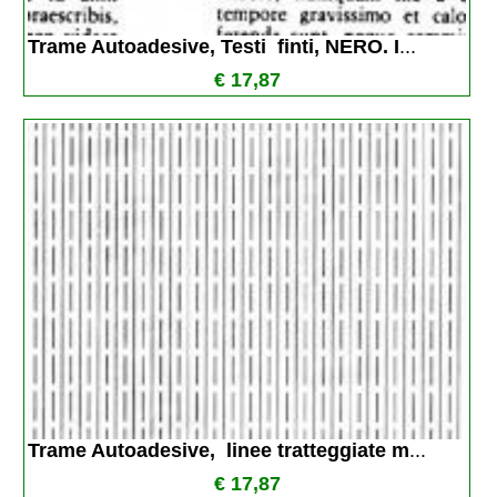
Trame Autoadesive, Testi  finti, NERO. I
...
€ 17,87
Trame Autoadesive,  linee tratteggiate m
...
€ 17,87