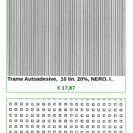
Trame Autoadesive,  10 lin. 20%, NERO. I
...
€ 17,87