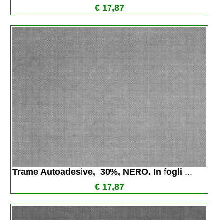
€ 17,87
Trame Autoadesive,  30%, NERO. In fogli 
...
€ 17,87