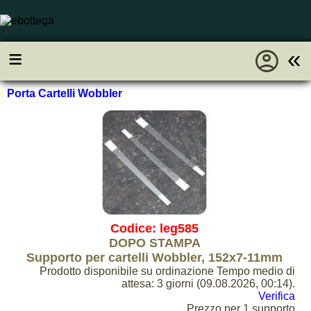
account_circle
≡
«
Porta Cartelli Wobbler
Codice: leg585
DOPO STAMPA
Supporto per cartelli Wobbler, 152x7-11mm
Prodotto disponibile su ordinazione Tempo medio di
attesa: 3 giorni (09.08.2026, 00:14).
Verifica
Prezzo per 1 supporto