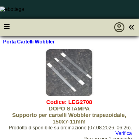
account_circle
≡
«
Porta Cartelli Wobbler
Codice: LEG2708
DOPO STAMPA
Supporto per cartelli Wobbler trapezoidale,
150x7-11mm
Prodotto disponibile su ordinazione (07.08.2026, 06:26).
Verifica
Prezzo per 1 supporto