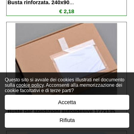
Busta rinforzata. 240x90
...
€ 2,18
Questo sito si avvale dei cookies illustrati nel documento
sulla
cookie policy
. Acconsenti alla memorizzazione dei
cookie facoltativi e di terze parti?
Accetta
Buste per spedizioni autoadesive 177x135
...
Rifiuta
€ 0,13