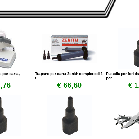
e per carta,
Trapano per carta Zenith completo di 3
Fustella per fori 
f
...
per
...
,76
€ 66,60
€ 1