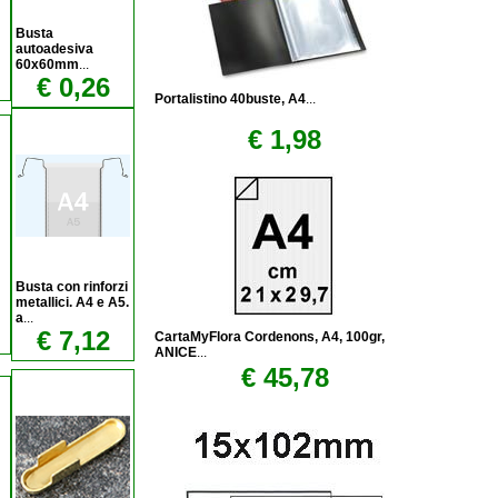
Busta
autoadesiva
60x60mm
...
€ 0,26
Portalistino 40buste, A4
...
€ 1,98
Busta con rinforzi
metallici. A4 e A5.
a
...
€ 7,12
CartaMyFlora Cordenons, A4, 100gr,
ANICE
...
€ 45,78