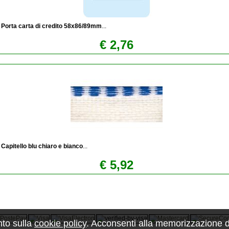
Porta carta di credito 58x86/89mm
...
€ 2,76
Capitello blu chiaro e bianco
...
€ 5,92
nto sulla
cookie policy
. Acconsenti alla memorizzazione dei