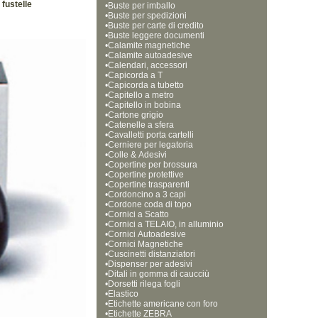
fustelle
•
Buste per imballo
•
Buste per spedizioni
•
Buste per carte di credito
•
Buste leggere documenti
•
Calamite magnetiche
•
Calamite autoadesive
•
Calendari, accessori
•
Capicorda a T
•
Capicorda a tubetto
•
Capitello a metro
•
Capitello in bobina
•
Cartone grigio
•
Catenelle a sfera
•
Cavalletti porta cartelli
•
Cerniere per legatoria
•
Colle & Adesivi
•
Copertine per brossura
•
Copertine protettive
•
Copertine trasparenti
•
Cordoncino a 3 capi
•
Cordone coda di topo
•
Cornici a Scatto
•
Cornici a TELAIO, in alluminio
•
Cornici Autoadesive
•
Cornici Magnetiche 
•
Cuscinetti distanziatori
•
Dispenser per adesivi
•
Ditali in gomma di caucciù
•
Dorsetti rilega fogli
•
Elastico
•
Etichette americane con foro
•
Etichette ZEBRA