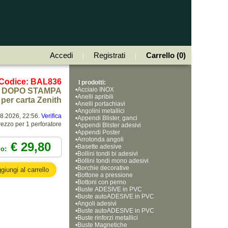
Accedi
Registrati
Carrello (0)
|
|
Codice: BAL836
I prodotti:
•
Acciaio INOX
DOPO STAMPA
•
Anelli apribili
per carta Zenith
•
Anelli portachiavi
•
Angolini metallici
08.2026, 22:56.
Verifica
•
Appendi Blister, ganci
ezzo per 1 perforatore
•
Appendi Blister adesivi
•
Appendi Poster
•
Arrotonda angoli
€ 29,80
•
Basette adesive
zo:
•
Bollini tondi bi adesivi
•
Bollini tondi mono adesivi
•
Borchie decorative
•
Bottone a pressione
•
Bottoni con perno
•
Buste ADESIVE in PVC
•
Buste autoADESIVE in PVC
•
Angoli adesivi
•
Buste autoADESIVE in PVC
•
Buste rinforzi metallici
•
Buste Magnetiche