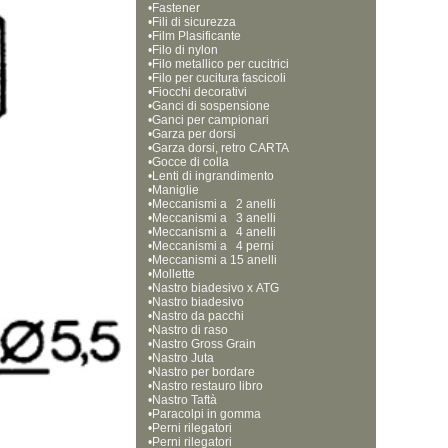
•
Fastener
•
Fili di sicurezza
•
Film Plasificante
•
Filo di nylon
•
Filo metallico per cucitrici
•
Filo per cucitura fascicoli
•
Fiocchi decorativi
•
Ganci di sospensione
•
Ganci per campionari
•
Garza per dorsi
•
Garza dorsi, retro CARTA
•
Gocce di colla
•
Lenti di ingrandimento
•
Maniglie
•
Meccanismi a   2 anelli
•
Meccanismi a   3 anelli
•
Meccanismi a   4 anelli
•
Meccanismi a   4 perni
•
Meccanismi a 15 anelli  
•
Mollette
•
Nastro biadesivo x ATG
•
Nastro biadesivo
•
Nastro da pacchi
•
Nastro di raso
•
Nastro Gross Grain
•
Nastro Juta
•
Nastro per bordare
•
Nastro restauro libro
•
Nastro Taftà
•
Paracolpi in gomma
•
Perni rilegatori
•
Perni rilegatori