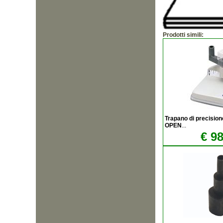
Prodotti simili:
Trapano di precision
OPEN
...
€ 98