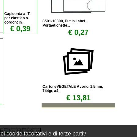
Capicorda a -T-
per elastico o
8501-10300, Put in Label.
cordoncin
...
Portaetichette
...
€ 0,39
€ 0,27
CartoneVEGETALE Avorio, 1,5mm,
744gr, a4
...
€ 13,81
 cookie facoltativi e di terze parti?