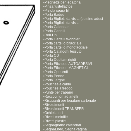
•
Pieghette per legatoria
•
Pinza fustellatrice
•
Pistola spara fili 
•
Porta Badge
•
Porta Biglietti da visita (bustine adesi
•
ve)
Porta Biglietti da visita
•
Porta Calendari
•
Porta Cartelli
•
Roll-Up
•
Porta Cartelli Wobbler
•
Porta cartello bifacciale
•
Porta cartello monofacciale
•
Porta Cataloghi tessuto
•
Porta CD
•
Porta Depliant rigidi
•
Porta Etichette AUTOADESIVI
•
Porta Etichette MAGNETICI
•
Porta Opuscoli
•
Porta Penne
•
Porta Targhe
•
Pouches a caldo
•
Pouches a freddo
•
Punte per trapano
•
Raccoglitori ad anelli
•
Risguardi per legature cartonate
•
Rivestimenti
•
Rivestimenti TRANSFER
•
Ochiellatrici
•
Rivetti metallici
•
Rivetti plastici
•
Segnagiorno calendari
•
SegnaLibro, SegnaPagina