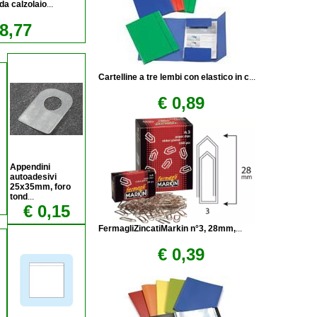
 da calzolaio
...
8,77
Cartelline a tre lembi con elastico in c
...
€ 0,89
Appendini
autoadesivi
25x35mm, foro
tond
...
€ 0,15
FermagliZincatiMarkin n°3, 28mm,
...
€ 0,39