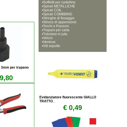
•
Soffietti per cartelline
•
Spirali METALLICHE
•
Spirali COIL
•
Spirali COMBBIND
•
Stringhe di fissaggio
•
Strisce di appensione
•
Torchi e Punzoni
•
Trapani per carta
•
Tubolare in juta
•
Velcro
•
Ventose
•
Viti sepolte
da 3mm per trapano
9,80
Evidanziatore fluorescente GIALLO
TRATTO
...
€ 0,49