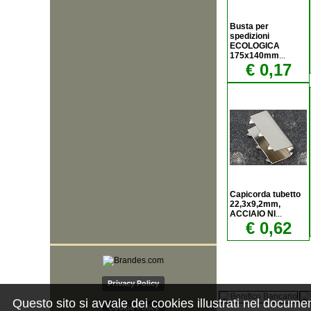
Busta per
spedizioni
ECOLOGICA
175x140mm
...
€ 0,17
Capicorda tubetto
22,3x9,2mm,
ACCIAIO NI
...
€ 0,62
Privacy Policy
Questo sito si avvale dei cookies illustrati nel docume
Cookie Policy