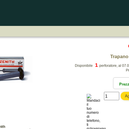
Trapano 
1
Disponibile
perforatore, al 07.
Pr
Prez
nith