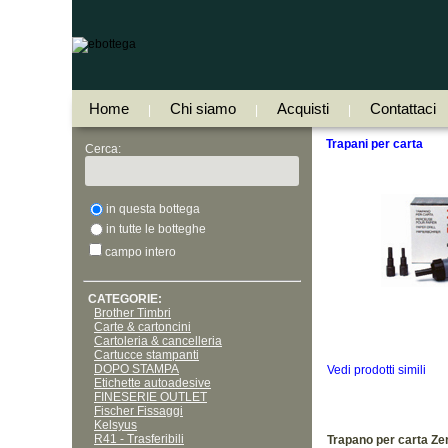
Home
Chi siamo
Acquisti
Contattaci
|
|
|
Trapani per carta
Cerca:
in questa bottega
in tutte le botteghe
campo intero
CATEGORIE:
Brother Timbri
Carte & cartoncini
Cartoleria & cancelleria
Cartucce stampanti
DOPO STAMPA
Vedi prodotti simili
Etichette autoadesive
FINESERIE OUTLET
Fischer Fissaggi
Kelsyus
R41 - Trasferibili
Trapano per carta Ze