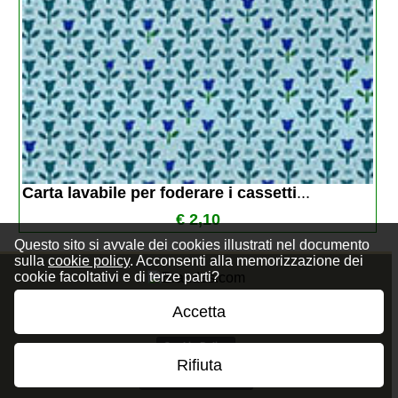
Carta lavabile per foderare i cassetti
...
€ 2,10
Questo sito si avvale dei cookies illustrati nel documento
sulla
cookie policy
. Acconsenti alla memorizzazione dei
cookie facoltativi e di terze parti?
Accetta
Privacy Policy
Cookie Policy
Rifiuta
Termini e Condizioni