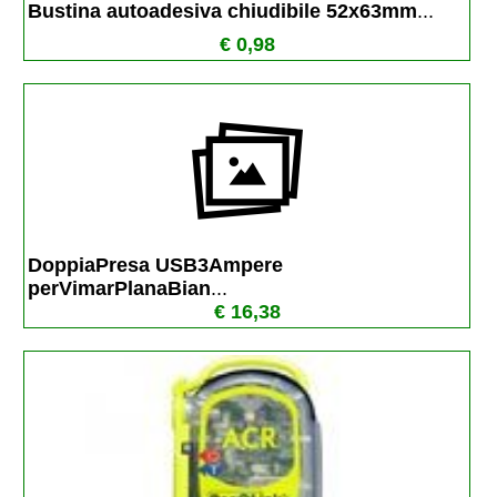
Bustina autoadesiva chiudibile 52x63mm
...
€ 0,98
DoppiaPresa USB3Ampere 
perVimarPlanaBian
...
€ 16,38