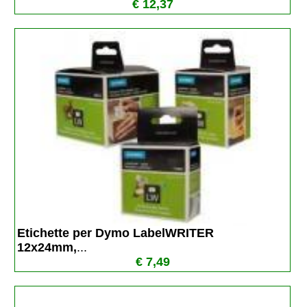
€ 12,37
Etichette per Dymo LabelWRITER  
12x24mm,
...
€ 7,49