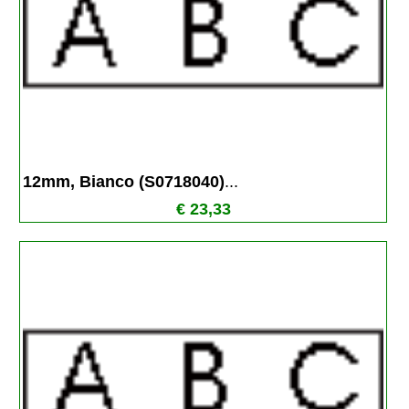
12mm, Bianco (S0718040)
...
€ 23,33