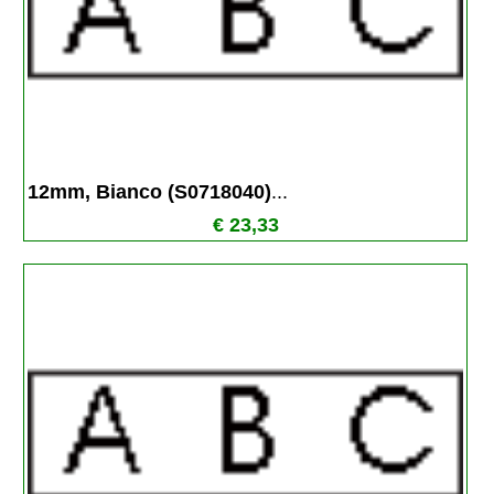
12mm, Bianco (S0718040)
...
€ 23,33