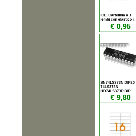
ICE. Cartellina a 3
lembi con elastico i
..
€ 0,95
SN74LS373N DIP20
74LS373N
HD74LS373P DIP
...
€ 9,80