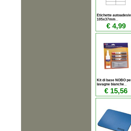
Etichette autoadesiv
105x37mm
...
€ 4,99
Kit di base NOBO pe
lavagne bianche
...
€ 15,56