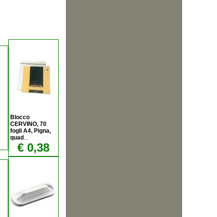
Blocco
CERVINO, 70
fogli A4, Pigna,
quad
...
€ 0,38