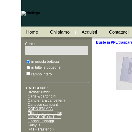
Home
Chi siamo
Acquisti
Contattaci
|
|
|
Buste in PPL traspare
Cerca:
in questa bottega
in tutte le botteghe
campo intero
CATEGORIE:
Brother Timbri
Carte & cartoncini
Cartoleria & cancelleria
Cartucce stampanti
DOPO STAMPA
Etichette autoadesive
FINESERIE OUTLET
Fischer Fissaggi
Kelsyus
R41 - Trasferibili