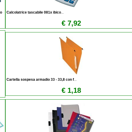
po
Calcolatrice tascabile 081x ibico
...
€ 7,92
Cartella sospesa armadio 33 - 33,8 con f
...
€ 1,18