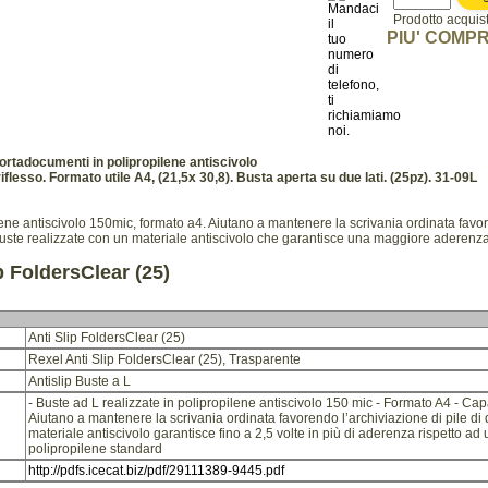
Prodotto acquista
PIU' COMPR
ortadocumenti in polipropilene antiscivolo
esso. Formato utile A4, (21,5x 30,8). Busta aperta su due lati. (25pz). 31-09L
lene antiscivolo 150mic, formato a4. Aiutano a mantenere la scrivania ordinata favo
Buste realizzate con un materiale antiscivolo che garantisce una maggiore aderenza, 
p FoldersClear (25)
Anti Slip FoldersClear (25)
Rexel Anti Slip FoldersClear (25), Trasparente
Antislip Buste a L
- Buste ad L realizzate in polipropilene antiscivolo 150 mic - Formato A4 - Capa
Aiutano a mantenere la scrivania ordinata favorendo l’archiviazione di pile di d
materiale antiscivolo garantisce fino a 2,5 volte in più di aderenza rispetto ad
polipropilene standard
http://pdfs.icecat.biz/pdf/29111389-9445.pdf