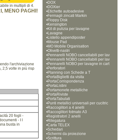
•
DOX
bile in multipli di 4.
•
DOXier
I, MENO PAGHI!
•
Etichette autoadesive
•
Fermagli zincati Markin
•
Floppy Disk
•
Kensington
•
Kit di pulizia per lavagne
•
Lavagne
•
Listello appendiposter
•
Mouse Pad
•
MO Mobile Organisation
•
Olivetti-nastri
•
Pennarelli NOBO cancellabili per lav
•
agne bianche, punta tonda da 1 mm
Pennarelli NOBO cancellabili per lav
•
agne bianche, punta tonda da 3 mm 
Pennarelli NOBO per lavagne in cart
rendo l'archiviazione
•
a, punta a scalpello
Perforatori
2,5 volte in più risp
•
Planning con Schede a T
•
PortaBiglietti da visita
•
PortaCorrispondenza
•
PortaListini
•
Portamonete metalliche
•
PortaRiviste
•
PortaTabulati
•
Punti metallici universali per cucitric
•
e
Raccoglitori a 4 anelli
•
Raccoglitori fotmato A3
cità 20 fogli -
•
Registratori 2 anelli
ocumenti - I l
•
Rilegatura
 una busta in
•
Carta TELEX
•
Schedari
•
Schermi da proiezione
•
Scrittura