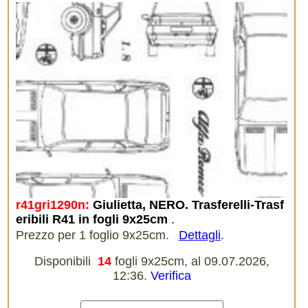
r41gri1290n:
Giulietta, NERO. Trasferelli-Trasf
eribili R41 in fogli 9x25cm
.
Prezzo per 1 foglio 9x25cm.
Dettagli
.
Disponibili
14
fogli 9x25cm, al 09.07.2026,
12:36.
Verifica