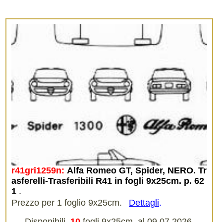
r41gri1259n:
Alfa Romeo GT, Spider, NERO. Tr
asferelli-Trasferibili R41 in fogli 9x25cm. p. 62
1
.
Prezzo per 1 foglio 9x25cm.
Dettagli
.
Disponibili
10
fogli 9x25cm, al 09.07.2026,