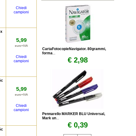
Chiedi
campioni
9x
5,99
euro+IVA
CartaFotocopieNavigator. 80grammi,
forma
...
Chiedi
€ 2,98
campioni
5c
5,99
euro+IVA
Chiedi
campioni
Pennarello MARKER BLU Universal,
Mark un
...
€ 0,39
5c