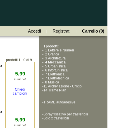
Accedi
Registrati
Carrello (0)
|
|
I prodotti:
•
  1 Lettere e Numeri
•
  2 Grafica
•
  3 Architettura
prodotti 1 - 0 di 9.
•
  4 Meccanica
9x
•
  5 Urbanistica
•
  6 Infortunistica
5,99
•
  7 Elettronica
•
  7 Elettrotecnica
euro+IVA
•
  8 Musica
•
11 Archiviazione - Ufficio
Chiedi
•
14 Trame Plan
campioni
•
TRAME autoadesive
9x
•
Spray fissativo per trasferibili
•
Stilo x trasferibili
5,99
euro+IVA