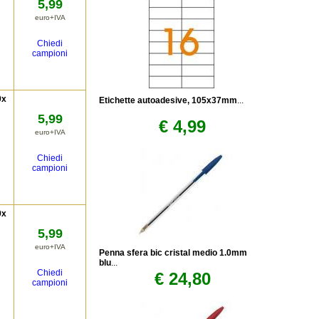
5,99
euro+IVA
Chiedi
campioni
9x
Etichette autoadesive, 105x37mm
...
5,99
€ 4,99
euro+IVA
Chiedi
campioni
9x
5,99
euro+IVA
Penna sfera bic cristal medio 1.0mm
blu
...
Chiedi
€ 24,80
campioni