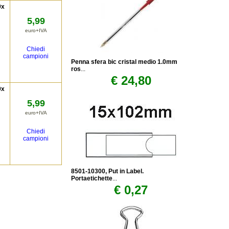
9x
5,99
euro+IVA
Chiedi
campioni
Penna sfera bic cristal medio 1.0mm
ros
...
€ 24,80
9x
5,99
euro+IVA
Chiedi
campioni
8501-10300, Put in Label.
Portaetichette
...
€ 0,27