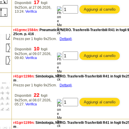
17
Disponibili
fogli
9x25cm, al 27.06.2026,
13:24.
Verifica
r41grmc1584n:
Pneumatica, NERO. Trasferelli-Trasferibili R41 in fogli 
25cm. p. 416
.
Prezzo per 1 foglio 9x25cm.
Dettagli
.
10
Disponibili
fogli
9x25cm, al 09.07.2026,
09:40.
Verifica
r41grr1198n:
Simbologia, NERO. Trasferelli-Trasferibili R41 in fogli 9x2
m
.
Prezzo per 1 foglio 9x25cm.
Dettagli
.
22
Disponibili
fogli
9x25cm, al 08.07.2026,
05:27.
Verifica
r41grr1199n:
Simbologia, NERO. Trasferelli-Trasferibili R41 in fogli 9x2
m
.