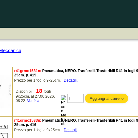
4 Meccanica
r41grmc1581n:
Pneumatica, NERO. Trasferelli-Trasferibili R41 in fogli 
25cm. p. 415
.
Prezzo per 1 foglio 9x25cm.
Dettagli
.
18
Disponibili
fogli
9x25cm, al 27.06.2026,
08:22.
Verifica
r41grmc1583n:
Pneumatica, NERO. Trasferelli-Trasferibili R41 in fogli 
25cm. p. 416
.
Prezzo per 1 foglio 9x25cm.
Dettagli
.