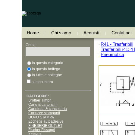
Home
Chi siamo
Acquisti
Contattaci
|
|
|
R41 - Trasferibili
-
Cerca:
Trasferibili r41: 
-
Pneumatica
-
in questa categoria
in questa bottega
in tutte le botteghe
campo intero
CATEGORIE:
Brother Timbri
Carte & cartoncini
Cartoleria & cancelleria
Cartucce stampanti
DOPO STAMPA
Etichette autoadesive
FINESERIE OUTLET
Fischer Fissaggi
Kelsyus