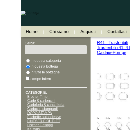
Home
Chi siamo
Acquisti
Contattaci
|
|
|
R41 - Trasferibili
-
Cerca:
Trasferibili r41: 
-
Caldaie-Pompe
-
in questa categoria
in questa bottega
in tutte le botteghe
campo intero
CATEGORIE:
Brother Timbri
Carte & cartoncini
Cartoleria & cancelleria
Cartucce stampanti
DOPO STAMPA
Etichette autoadesive
FINESERIE OUTLET
Fischer Fissaggi
Kelsyus