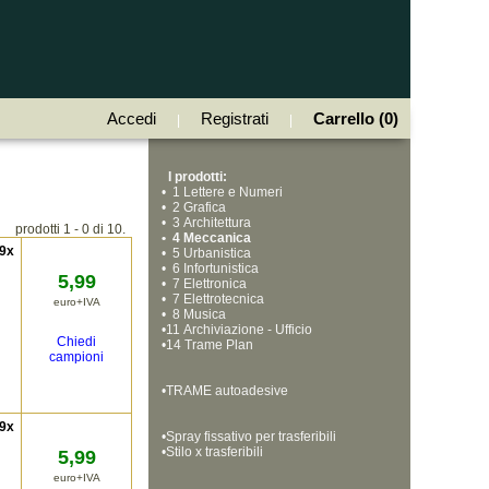
Accedi
Registrati
Carrello (0)
|
|
I prodotti:
•
  1 Lettere e Numeri
•
  2 Grafica
•
  3 Architettura
prodotti 1 - 0 di 10.
•
  4 Meccanica
 9x
•
  5 Urbanistica
•
  6 Infortunistica
5,99
•
  7 Elettronica
•
  7 Elettrotecnica
euro+IVA
•
  8 Musica
•
11 Archiviazione - Ufficio
Chiedi
•
14 Trame Plan
campioni
•
TRAME autoadesive
 9x
•
Spray fissativo per trasferibili
•
Stilo x trasferibili
5,99
euro+IVA