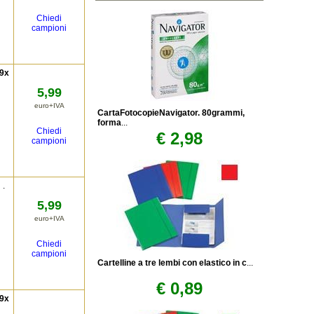
Chiedi
campioni
 9x
5,99
euro+IVA
CartaFotocopieNavigator. 80grammi,
forma
...
Chiedi
€ 2,98
campioni
m
.
5,99
euro+IVA
Chiedi
campioni
Cartelline a tre lembi con elastico in c
...
€ 0,89
 9x