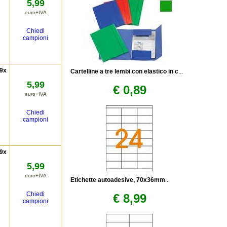
5,99
euro+IVA
Chiedi
campioni
 9x
Cartelline a tre lembi con elastico in c
...
5,99
€ 0,89
euro+IVA
Chiedi
campioni
 9x
5,99
euro+IVA
Etichette autoadesive, 70x36mm
...
Chiedi
€ 8,99
campioni