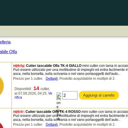
lleria
abile Olfa
nijtk4g:
Cutter tascabile Olfa TK-4 GIALLO
mini cutter con lama in acciai
Può essere utilizzato per una moltitudine di impieghi ed entra facilmente in
asca, nella borsetta, sulla scrivania o nel vano portaoggetti dell'auto..
Prezzo per 1 cutter.
Dettagli
.
Prodotto acquistabile in multipli di 2.
14
Disponibili
cutter,
al 07.08.2026, 04:25.
Ve
rifica
nijtk4r:
Cutter tascabile Olfa TK-4 ROSSO
mini cutter con lama in acciaio
Può essere utilizzato per una moltitudine di impieghi ed entra facilmente in
asca, nella borsetta, sulla scrivania o nel vano portaoggetti dell‘auto..
Prezzo per 1 cutter.
Dettagli
.
Prodotto acquistabile in multipli di 2.