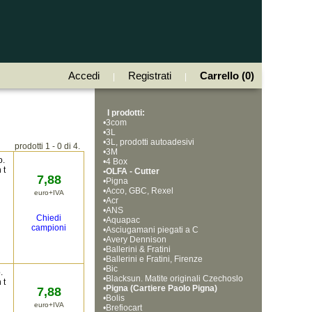
Accedi
Registrati
Carrello (0)
|
|
I prodotti:
•
3com
•
3L
•
3L, prodotti autoadesivi
prodotti 1 - 0 di 4.
•
3M
o.
•
4 Box
 t
•
OLFA - Cutter
7,88
•
Pigna
•
Acco, GBC, Rexel
euro+IVA
•
Acr
•
ANS
Chiedi
•
Aquapac
campioni
•
Asciugamani piegati a C
•
Avery Dennison
•
Ballerini & Fratini
•
Ballerini e Fratini, Firenze
•
Bic
.
•
Blacksun. Matite originali Czechoslo
 t
•
vakia, Bohemia Works
Pigna (Cartiere Paolo Pigna)
7,88
•
Bolis
euro+IVA
•
Brefiocart