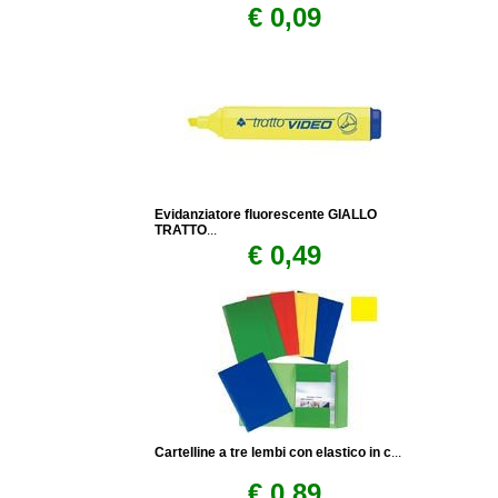
€ 0,09
Evidanziatore fluorescente GIALLO
TRATTO
...
€ 0,49
Cartelline a tre lembi con elastico in c
...
€ 0,89