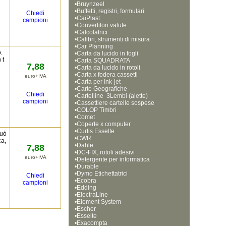
•
Bruynzeel
•
Buffetti, registri, formulari
Chiedi
•
CaiPlast
campioni
•
Convertitori valute
•
Calcolatrici
•
Calibri, strumenti di misura
•
Car Planning
.
•
Carta da lucido in fogli
 t
•
Carta SQUADRATA
7,88
•
Carta da lucido in rotoli
•
Carta x fodera cassetti
euro+IVA
•
Carta per Ink-jet
•
Carte Geografiche
Chiedi
•
Cartelline  3Lembi (alette)
campioni
•
Cassettiere cartelle sospese
•
COLOP Timbri
•
Comet
•
Coperte x computer
•
Curtis Esselte
Può
•
CWR
ca,
•
Dahle
7,88
•
DC-FIX, rotoli adesivi
euro+IVA
•
Detergente per informatica
•
Durable
•
Dymo Etichettatrici
Chiedi
•
Ecobra
campioni
•
Edding
•
ElectraLine
•
Element System
•
Escher
•
Esselte
•
Exacompta