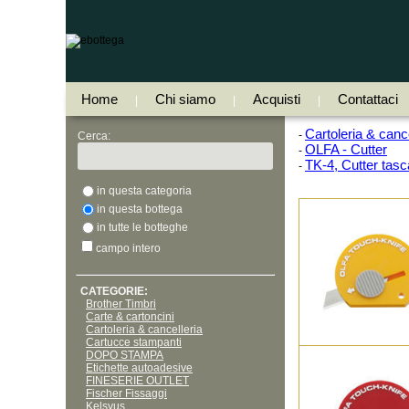
Home
Chi siamo
Acquisti
Contattaci
|
|
|
Cartoleria & cance
-
Cerca:
OLFA - Cutter
-
TK-4, Cutter tasc
-
in questa categoria
in questa bottega
in tutte le botteghe
campo intero
CATEGORIE:
Brother Timbri
Carte & cartoncini
Cartoleria & cancelleria
Cartucce stampanti
DOPO STAMPA
Etichette autoadesive
FINESERIE OUTLET
Fischer Fissaggi
Kelsyus