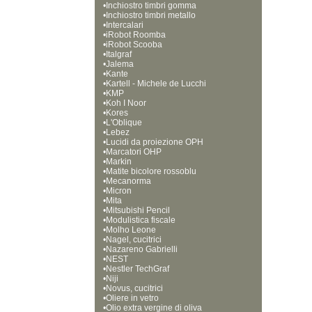
•
Inchiostro timbri gomma
•
Inchiostro timbri metallo
•
Intercalari
•
iRobot Roomba
•
iRobot Scooba
•
Italgraf
•
Jalema
•
Kante
•
Kartell - Michele de Lucchi
•
KMP
•
Koh I Noor
•
Kores
•
L'Oblique
•
Lebez
•
Lucidi da proiezione OPH
•
Marcatori OHP
•
Markin
•
Matite bicolore rossoblu
•
Mecanorma
•
Micron
•
Mita
•
Mitsubishi Pencil
•
Modulistica fiscale
•
Molho Leone
•
Nagel, cucitrici
•
Nazareno Gabrielli
•
NEST
•
Nestler TechGraf
•
Niji
•
Novus, cucitrici
•
Oliere in vetro
•
Olio extra vergine di oliva