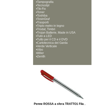
•
Tampografia
•
Tecnostyl
•
Tik-Fix
•
Toner
•
Toshiba
•
TosinGraf
•
Trasporti
•
Triplo metro in legno
•
Trodat, Timbri
•
Trojan Batterie, Made in USA
•
Tubi a LED
•
Tutto per il CD e il DVD
•
Cartotecnica del Garda
•
Verde Verticale
•
Vibo
•
Wiler
•
Zenith
Penne ROSSA a sfera TRATTO1 Fila
...