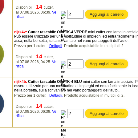
14
Disponibili
cutter,
al 07.08.2026, 06:39.
Ve
rifica
nijtk4v:
Cutter tascabile Olfa TK-4 VERDE
mini cutter con lama in acciaio
Può essere utilizzato per una moltitudine di impieghi ed entra facilmente in
asca, nella borsetta, sulla scrivania o nel vano portaoggetti dell’auto..
Prezzo per 1 cutter.
Dettagli
.
Prodotto acquistabile in multipli di 2.
14
Disponibili
cutter,
al 07.08.2026, 04:25.
Ve
rifica
nijtk4b:
Cutter tascabile Olfa TK-4 BLU
mini cutter con lama in acciaio. 
essere utilizzato per una moltitudine di impieghi ed entra facilmente in tas
nella borsetta, sulla scrivania o nel vano portaoggetti dell‘auto..
Prezzo per 1 cutter.
Dettagli
.
Prodotto acquistabile in multipli di 2.
14
Disponibili
cutter,
al 07.08.2026, 06:39.
Ve
rifica