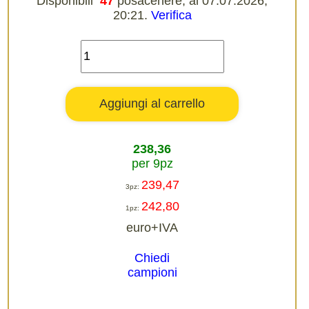
Disponibili
47
posacenere, al 07.07.2026,
20:21.
Verifica
238,36
per 9pz
239,47
3pz:
242,80
1pz:
euro+IVA
Chiedi
campioni