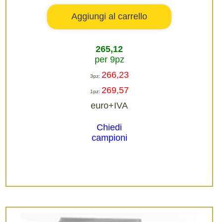
265,12
per 9pz
266,23
3pz:
269,57
1pz:
euro+IVA
Chiedi
campioni