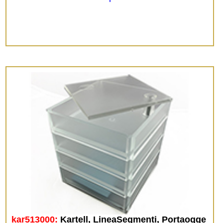
kar513000:
Kartell, LineaSegmenti, Portaogge