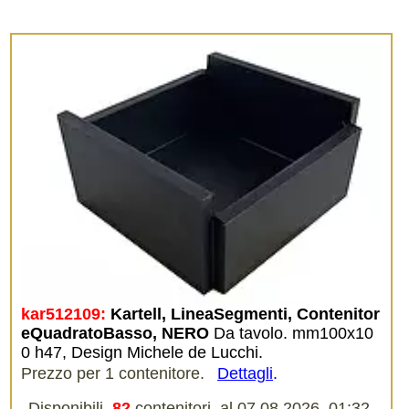
kar512109:
Kartell, LineaSegmenti, Contenitor
eQuadratoBasso, NERO
Da tavolo. mm100x10
0 h47, Design Michele de Lucchi.
Prezzo per 1 contenitore.
Dettagli
.
Disponibili
82
contenitori, al 07.08.2026, 01:32.