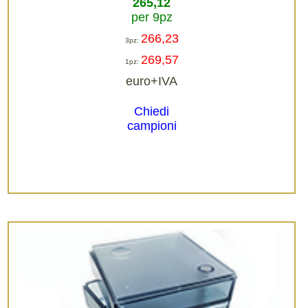
265,12
per 9pz
266,23
3pz:
269,57
1pz:
euro+IVA
Chiedi
campioni