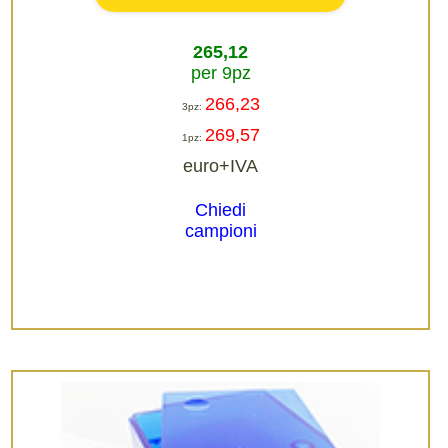
265,12
per 9pz
266,23
3pz:
269,57
1pz:
euro+IVA
Chiedi
campioni