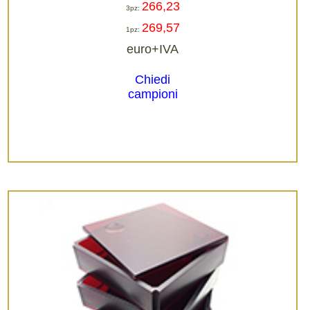
266,23
3pz:
269,57
1pz:
euro+IVA
Chiedi
campioni