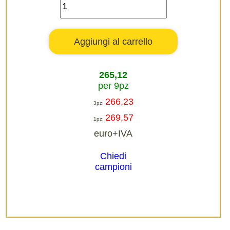
265,12
per 9pz
266,23
3pz:
269,57
1pz:
euro+IVA
Chiedi
campioni