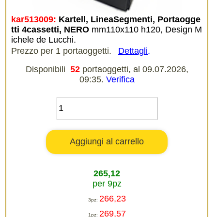
kar513009:
Kartell, LineaSegmenti, Portaogge
tti 4cassetti, NERO
mm110x110 h120, Design M
ichele de Lucchi.
Prezzo per 1 portaoggetti.
Dettagli
.
Disponibili
52
portaoggetti, al 09.07.2026,
09:35.
Verifica
265,12
per 9pz
266,23
3pz:
269,57
1pz: