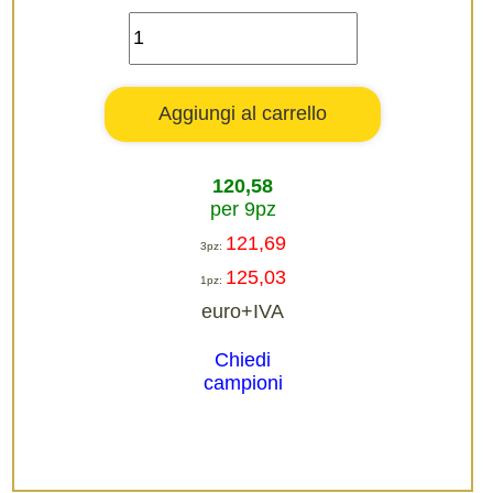
120,58
per 9pz
121,69
3pz:
125,03
1pz:
euro+IVA
Chiedi
campioni