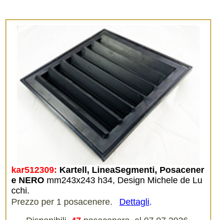
kar512309:
Kartell, LineaSegmenti, Posacener
e NERO
mm243x243 h34, Design Michele de Lu
cchi.
Prezzo per 1 posacenere.
Dettagli
.