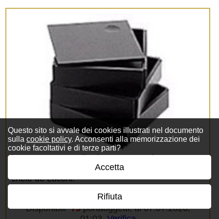
Questo sito si avvale dei cookies illustrati nel documento
sulla
cookie policy
. Acconsenti alla memorizzazione dei
cookie facoltativi e di terze parti?
kar513109:
Kartell, LineaSegmenti, Portaogge
Accetta
tti 3cassetti, NERO
mm110x110 h90, Design Mi
chele de Lucchi.
Prezzo per 1 portaoggetti.
Dettagli
.
Rifiuta
Disponibili
75
portaoggetti, al 07.07.2026,
01:03.
Verifica