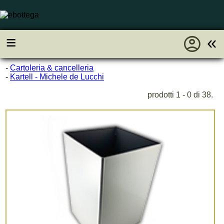
account_circle
≡
«
-
Cartoleria & cancelleria
-
Kartell - Michele de Lucchi
prodotti 1 - 0 di 38.