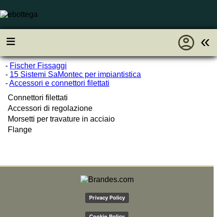
account_circle
≡
«
-
Fischer Fissaggi
-
15 Sistemi SaMontec per impiantistica
-
Accessori e connettori filettati
Connettori filettati
Accessori di regolazione
Morsetti per travature in acciaio
Flange
Privacy Policy
Cookie Policy