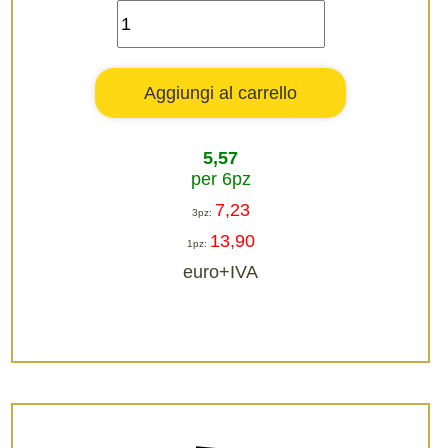
5,57
per 6pz
7,23
3pz:
13,90
1pz:
euro+IVA