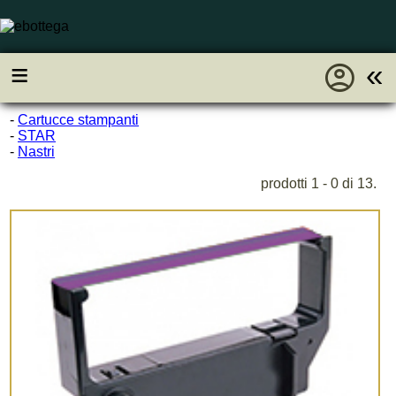
account_circle
≡
«
-
Cartucce stampanti
-
STAR
-
Nastri
prodotti 1 - 0 di 13.