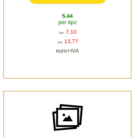
5,44
per 6pz
7,10
3pz:
13,77
1pz:
euro+IVA