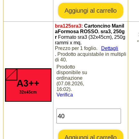
bra125sra3:
Cartoncino Manil
aFormosa ROSSO. sra3, 250g
r
Formato sra3 (32x45cm), 250g
e
rammi x mq.
Prezzo per 1 foglio.
Dettagli
.
Prodotto acquistabile in multipli
di 40.
Prodotto
disponibile su
ordinazione
(07.08.2026,
16:02).
Verifica