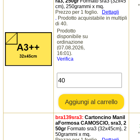
ra3, 250gr
Formato sra3 (32x45
e
cm), 250grammi x mq.
Prezzo per 1 foglio.
Dettagli
.
Prodotto acquistabile in multipli
di 40.
Prodotto
disponibile su
ordinazione
(07.08.2026,
16:01).
Verifica
bra139sra3:
Cartoncino Manil
aFormosa CAMOSCIO, sra3, 2
50gr
Formato sra3 (32x45cm), 2
e
50grammi x mq.
Prezzo per 1 foglio.
Dettagli