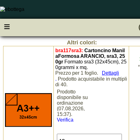
ac
≡
Altri colori:
bra117sra3:
Cartoncino Manil
aFormosa ARANCIO, sra3, 25
0gr
Formato sra3 (32x45cm), 25
e
0grammi x mq.
Prezzo per 1 foglio.
Dettagli
.
Prodotto acquistabile in multipli
di 40.
Prodotto
disponibile su
ordinazione
(07.08.2026,
15:37).
Verifica