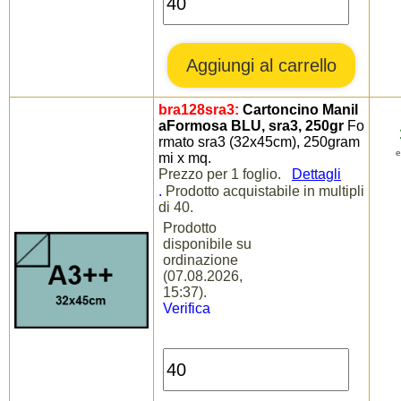
bra128sra3:
Cartoncino Manil
aFormosa BLU, sra3, 250gr
Fo
rmato sra3 (32x45cm), 250gram
e
mi x mq.
Prezzo per 1 foglio.
Dettagli
.
Prodotto acquistabile in multipli
di 40.
Prodotto
disponibile su
ordinazione
(07.08.2026,
15:37).
Verifica