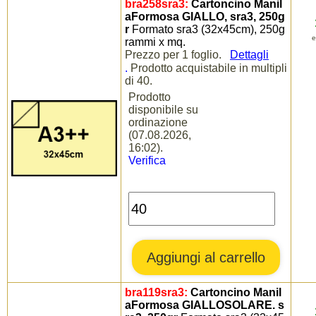
bra258sra3:
Cartoncino Manil
aFormosa GIALLO, sra3, 250g
r
Formato sra3 (32x45cm), 250g
e
rammi x mq.
Prezzo per 1 foglio.
Dettagli
.
Prodotto acquistabile in multipli
di 40.
Prodotto
disponibile su
ordinazione
(07.08.2026,
16:02).
Verifica
bra119sra3:
Cartoncino Manil
aFormosa GIALLOSOLARE. s