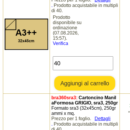
.
Prodotto acquistabile in multipli
di 40.
Prodotto
disponibile su
ordinazione
(07.08.2026,
15:57).
Verifica
bra360sra3:
Cartoncino Manil
aFormosa GRIGIO, sra3, 250gr
Formato sra3 (32x45cm), 250gr
e
ammi x mq.
Prezzo per 1 foglio.
Dettagli
.
Prodotto acquistabile in multipli
di 40.